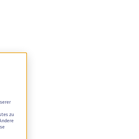
serer
stes zu
 Andere
ese