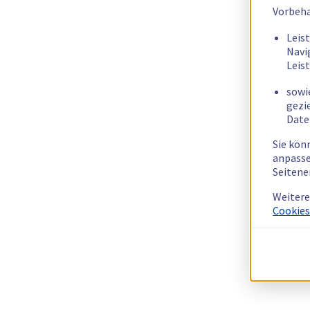
Vorbeha
Leis
Navi
Leis
sowi
gezi
Date
Sie kön
anpasse
Seitene
Weitere
Cookies