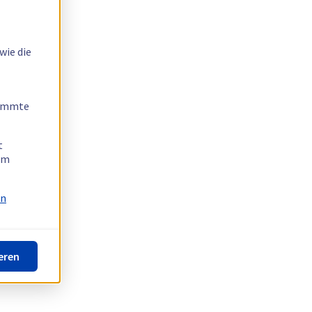
wie die
timmte
t
 am
on
eren