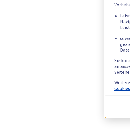
Vorbeha
Leis
Navi
Leis
sowi
gezi
Date
Sie kön
anpasse
Seitene
Weitere
Cookies