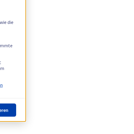
wie die
timmte
t
 am
on
eren