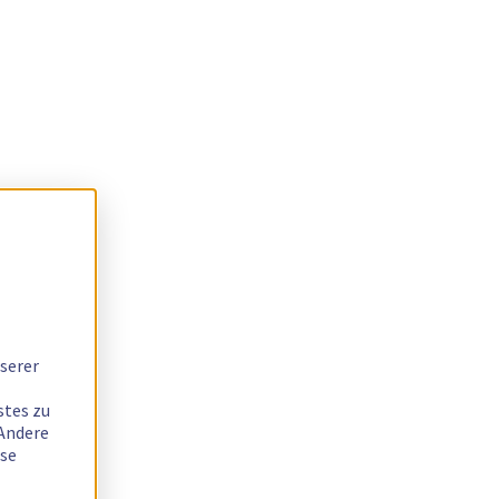
serer
stes zu
 Andere
ese