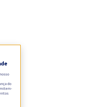
ade
 nosso
ança do
ermitem-
sentos