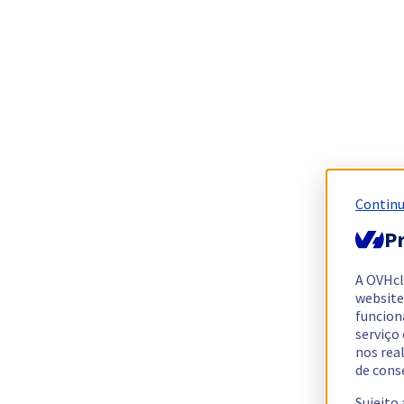
Continu
Pr
A OVHc
website
funcion
serviço
nos rea
de cons
Sujeito