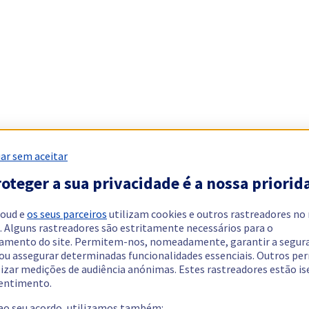
ar sem aceitar
oteger a sua privacidade é a nossa priorid
loud e
os seus parceiros
utilizam cookies e outros rastreadores no
. Alguns rastreadores são estritamente necessários para o
amento do site. Permitem-nos, nomeadamente, garantir a segur
 ou assegurar determinadas funcionalidades essenciais. Outros p
lizar medições de audiência anónimas. Estes rastreadores estão i
entimento.
 ao seu acordo, utilizamos também: