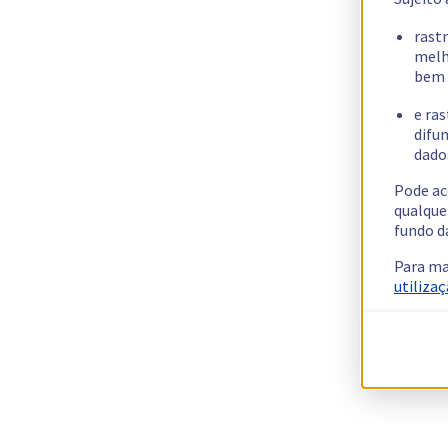
rast
melh
bem 
e ras
difun
dados
Pode ac
qualque
fundo d
Para ma
utilizaç