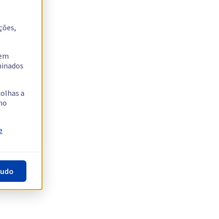
ções,
tem
rminados
colhas a
no
e
tudo