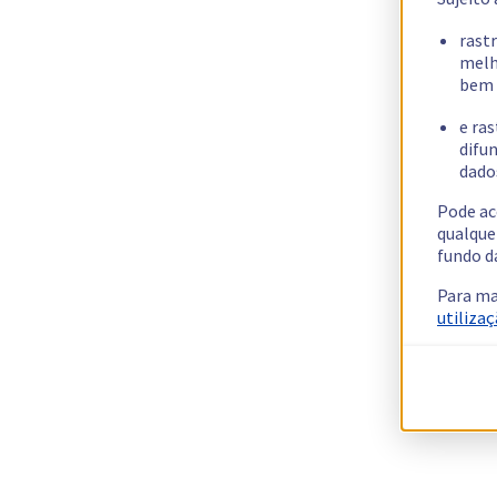
rast
melh
bem 
e ras
difun
dados
Pode ac
qualque
fundo d
Para ma
utilizaç