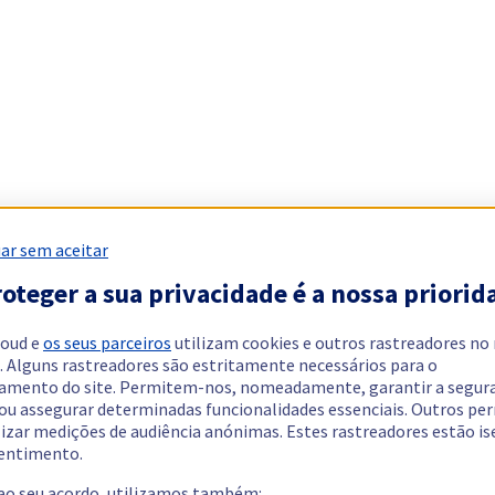
ar sem aceitar
oteger a sua privacidade é a nossa priorid
loud e
os seus parceiros
utilizam cookies e outros rastreadores no
. Alguns rastreadores são estritamente necessários para o
amento do site. Permitem-nos, nomeadamente, garantir a segur
 ou assegurar determinadas funcionalidades essenciais. Outros p
lizar medições de audiência anónimas. Estes rastreadores estão i
entimento.
 ao seu acordo, utilizamos também: