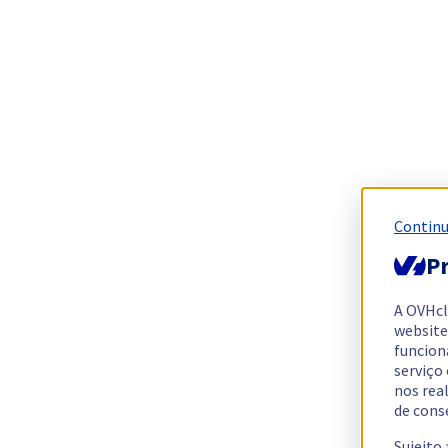
Continu
Pr
A OVHc
website
funcion
serviço
nos rea
de cons
Sujeito