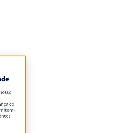
ade
 nosso
ança do
ermitem-
sentos