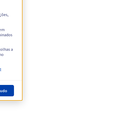
ções,
tem
rminados
colhas a
no
e
tudo