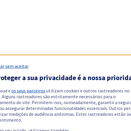
ar sem aceitar
oteger a sua privacidade é a nossa priorid
loud e
os seus parceiros
utilizam cookies e outros rastreadores no
. Alguns rastreadores são estritamente necessários para o
amento do site. Permitem-nos, nomeadamente, garantir a segur
 ou assegurar determinadas funcionalidades essenciais. Outros p
lizar medições de audiência anónimas. Estes rastreadores estão i
entimento.
 ao seu acordo, utilizamos também: