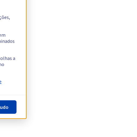
ções,
tem
rminados
colhas a
no
e
tudo