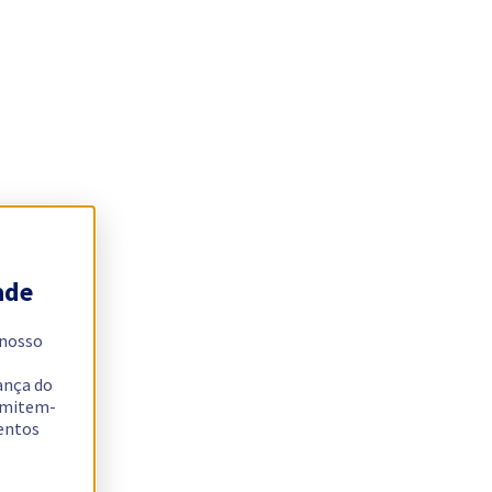
ade
 nosso
ança do
ermitem-
sentos