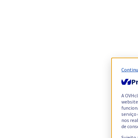
Continu
Pr
A OVHc
website
funcion
serviço
nos rea
de cons
Sujeito