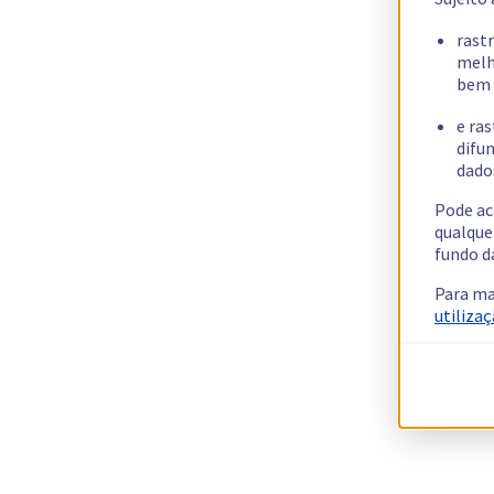
rast
melh
bem 
e ras
difun
dados
Pode ac
qualque
fundo d
Para ma
utilizaç