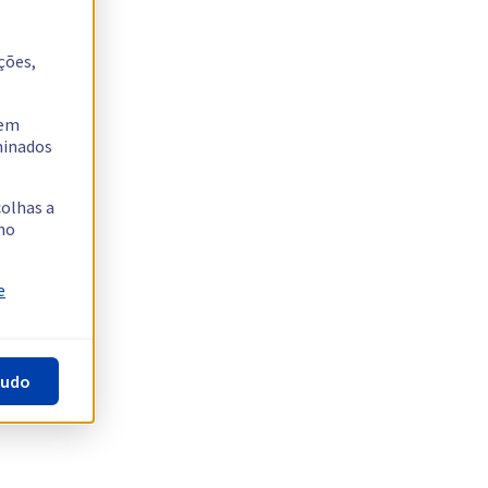
ções,
tem
rminados
colhas a
no
e
tudo