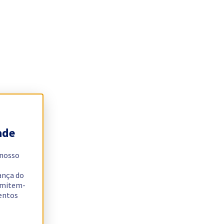
ade
 nosso
ança do
ermitem-
sentos