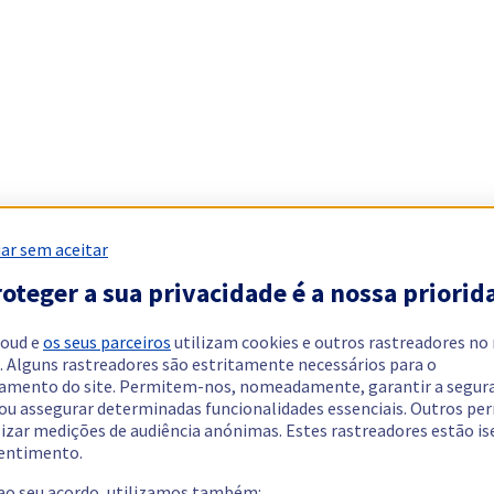
ar sem aceitar
oteger a sua privacidade é a nossa priorid
loud e
os seus parceiros
utilizam cookies e outros rastreadores no
. Alguns rastreadores são estritamente necessários para o
amento do site. Permitem-nos, nomeadamente, garantir a segur
 ou assegurar determinadas funcionalidades essenciais. Outros p
lizar medições de audiência anónimas. Estes rastreadores estão i
entimento.
 ao seu acordo, utilizamos também: