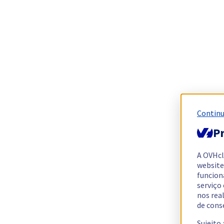
Continu
Pr
A OVHc
website
funcion
serviço
nos rea
de cons
Sujeito