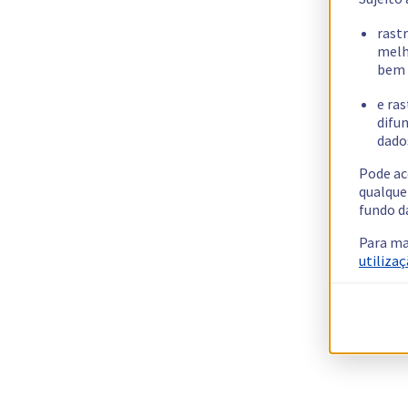
rast
melh
bem 
e ras
difun
dados
Pode ac
qualque
fundo d
Para ma
utilizaç