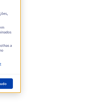
ções,
tem
rminados
colhas a
no
e
tudo