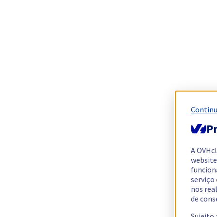
Continu
Pr
A OVHc
website
funcion
serviço
nos rea
de cons
Sujeito