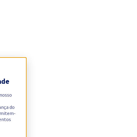
ade
 nosso
ança do
ermitem-
sentos