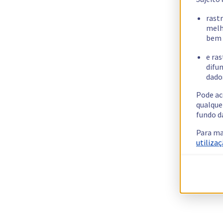
rast
melh
bem 
e ras
difun
dados
Pode ac
qualque
fundo d
Para ma
utilizaç