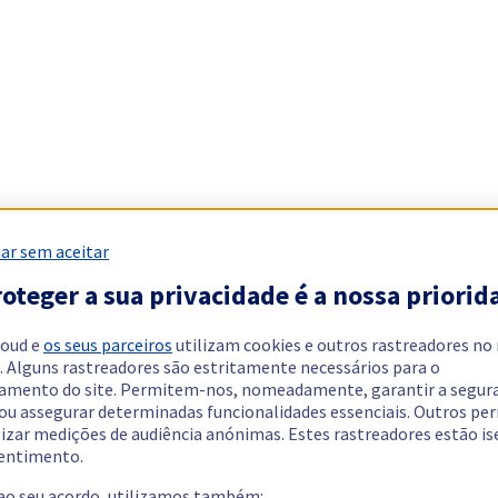
ar sem aceitar
oteger a sua privacidade é a nossa priorid
loud e
os seus parceiros
utilizam cookies e outros rastreadores no
. Alguns rastreadores são estritamente necessários para o
amento do site. Permitem-nos, nomeadamente, garantir a segur
 ou assegurar determinadas funcionalidades essenciais. Outros p
lizar medições de audiência anónimas. Estes rastreadores estão i
entimento.
 ao seu acordo, utilizamos também: