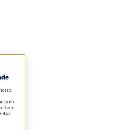
ade
 nosso
ança do
ermitem-
sentos