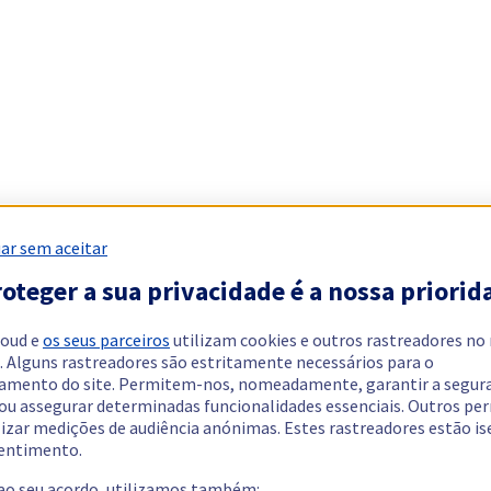
ar sem aceitar
oteger a sua privacidade é a nossa priorid
loud e
os seus parceiros
utilizam cookies e outros rastreadores no
. Alguns rastreadores são estritamente necessários para o
amento do site. Permitem-nos, nomeadamente, garantir a segur
 ou assegurar determinadas funcionalidades essenciais. Outros p
lizar medições de audiência anónimas. Estes rastreadores estão i
entimento.
 ao seu acordo, utilizamos também: