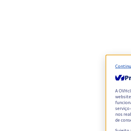
Continu
Pr
A OVHc
website
funcion
serviço
nos rea
de cons
Sujeito