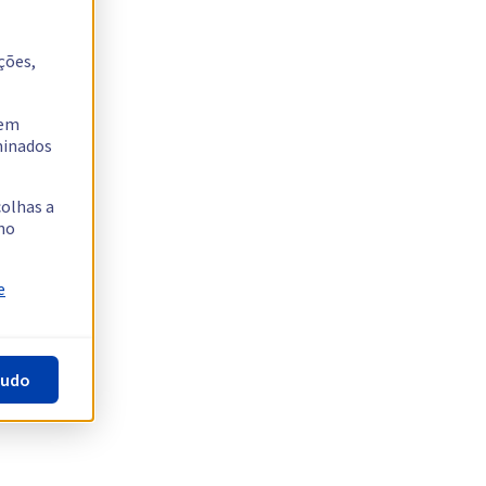
ções,
tem
rminados
colhas a
no
e
tudo