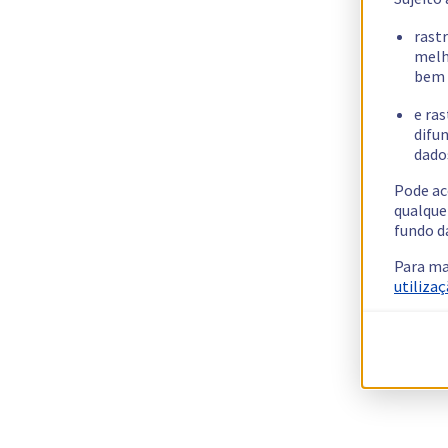
rast
melh
bem 
e ras
difun
dados
Pode ac
qualque
fundo d
Para ma
utilizaç