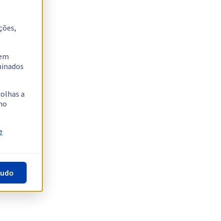
ções,
tem
rminados
colhas a
no
e
tudo