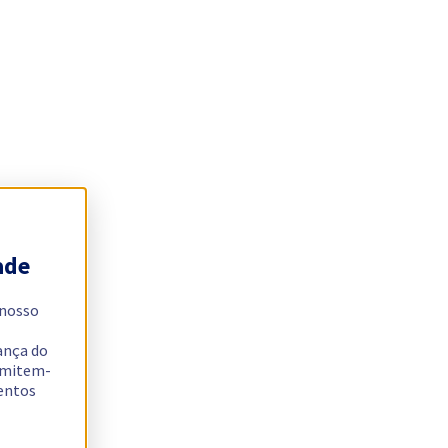
ade
 nosso
ança do
ermitem-
sentos