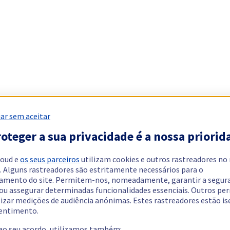
ar sem aceitar
oteger a sua privacidade é a nossa priorid
loud e
os seus parceiros
utilizam cookies e outros rastreadores no
. Alguns rastreadores são estritamente necessários para o
amento do site. Permitem-nos, nomeadamente, garantir a segur
 ou assegurar determinadas funcionalidades essenciais. Outros p
lizar medições de audiência anónimas. Estes rastreadores estão i
entimento.
 ao seu acordo, utilizamos também: