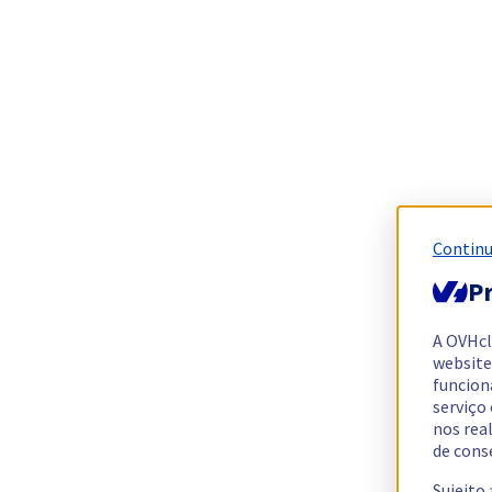
Continu
Pr
A OVHc
website
funcion
serviço
nos rea
de cons
Sujeito