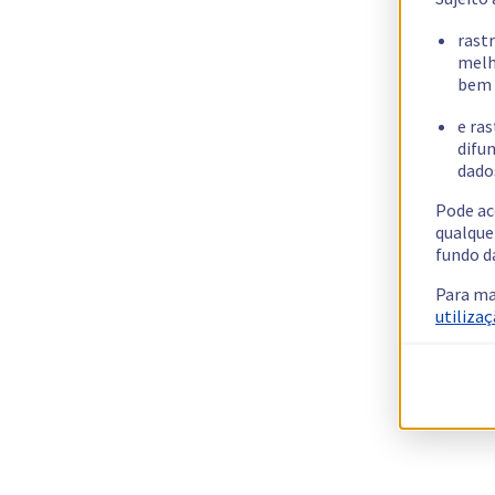
rast
melh
bem 
e ras
difun
dados
Pode ac
qualque
fundo d
Para ma
utilizaç