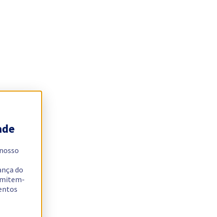
ade
 nosso
ança do
ermitem-
sentos