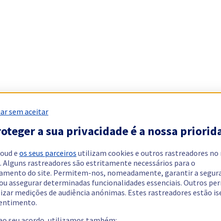
ar sem aceitar
oteger a sua privacidade é a nossa priorid
loud e
os seus parceiros
utilizam cookies e outros rastreadores no
. Alguns rastreadores são estritamente necessários para o
amento do site. Permitem-nos, nomeadamente, garantir a segur
 ou assegurar determinadas funcionalidades essenciais. Outros p
lizar medições de audiência anónimas. Estes rastreadores estão i
entimento.
 ao seu acordo, utilizamos também: