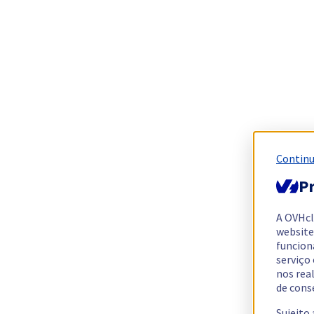
Continu
Pr
A OVHc
website
funcion
serviço
nos rea
de cons
Sujeito