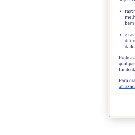
rast
melh
bem 
e ras
difun
dados
Pode ac
qualque
fundo d
Para ma
utilizaç