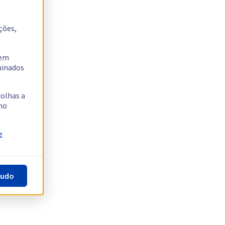
ções,
tem
rminados
colhas a
no
e
tudo