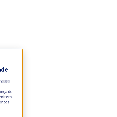
ade
 nosso
ança do
ermitem-
sentos