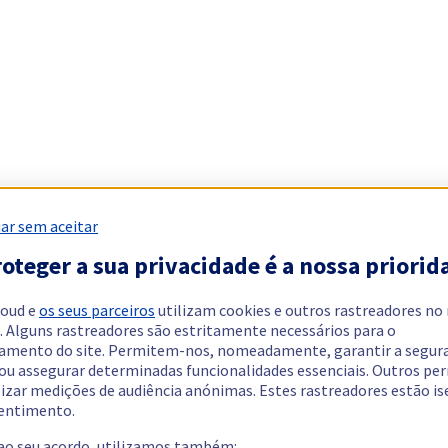
ar sem aceitar
oteger a sua privacidade é a nossa priorid
loud e
os seus parceiros
utilizam cookies e outros rastreadores no
. Alguns rastreadores são estritamente necessários para o
amento do site. Permitem-nos, nomeadamente, garantir a segur
 ou assegurar determinadas funcionalidades essenciais. Outros p
lizar medições de audiência anónimas. Estes rastreadores estão i
entimento.
 ao seu acordo, utilizamos também: