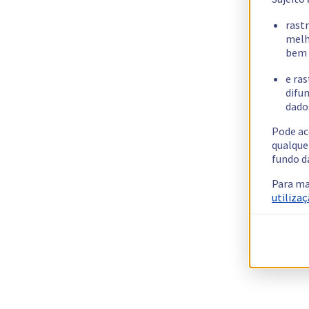
rast
melh
bem 
e ras
difun
dados
Pode ac
qualque
fundo d
Para ma
utilizaç