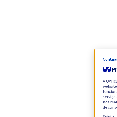
Continu
Pr
A OVHc
website
funcion
serviço
nos rea
de cons
Sujeito