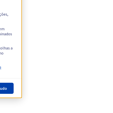
ções,
tem
rminados
colhas a
no
e
tudo