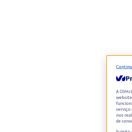
Continu
Pr
A OVHc
website
funcion
serviço
nos rea
de cons
Sujeito