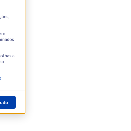
ções,
tem
rminados
colhas a
no
e
tudo