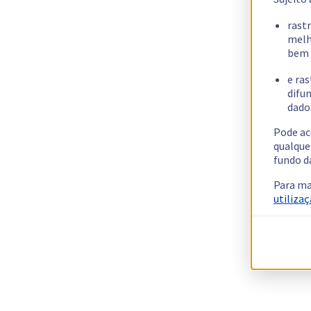
rast
melh
bem 
e ras
difun
dados
Pode ac
qualque
fundo d
Para ma
utilizaç