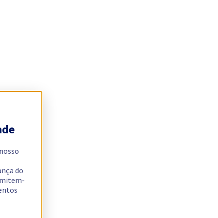
ade
 nosso
ança do
ermitem-
sentos