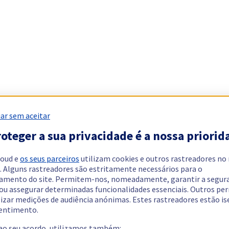
ar sem aceitar
oteger a sua privacidade é a nossa priorid
loud e
os seus parceiros
utilizam cookies e outros rastreadores no
. Alguns rastreadores são estritamente necessários para o
amento do site. Permitem-nos, nomeadamente, garantir a segur
 ou assegurar determinadas funcionalidades essenciais. Outros p
lizar medições de audiência anónimas. Estes rastreadores estão i
entimento.
 ao seu acordo, utilizamos também: