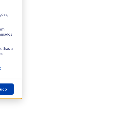
ções,
tem
rminados
colhas a
no
e
tudo