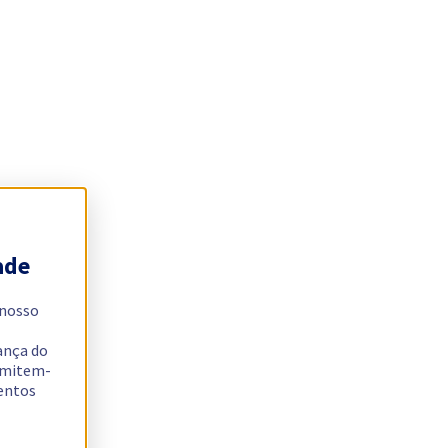
ade
 nosso
ança do
ermitem-
sentos