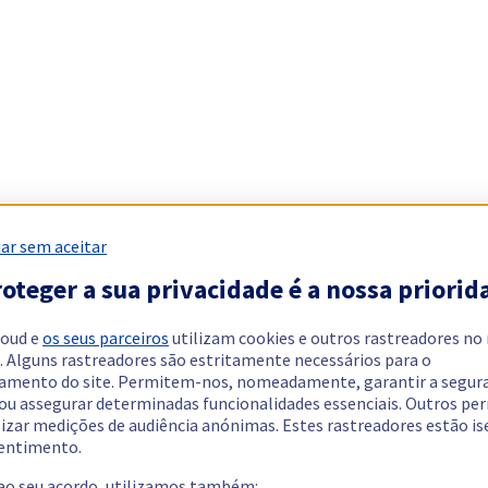
ar sem aceitar
oteger a sua privacidade é a nossa priorid
loud e
os seus parceiros
utilizam cookies e outros rastreadores no
. Alguns rastreadores são estritamente necessários para o
amento do site. Permitem-nos, nomeadamente, garantir a segur
 ou assegurar determinadas funcionalidades essenciais. Outros p
lizar medições de audiência anónimas. Estes rastreadores estão i
entimento.
 ao seu acordo, utilizamos também: