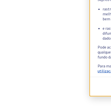
rast
melh
bem 
e ras
difun
dados
Pode ac
qualque
fundo d
Para ma
utilizaç