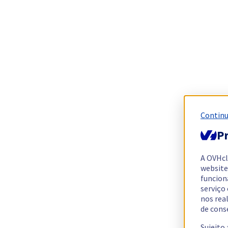
Continu
Pr
A OVHc
website
funcion
serviço
nos rea
de cons
Sujeito