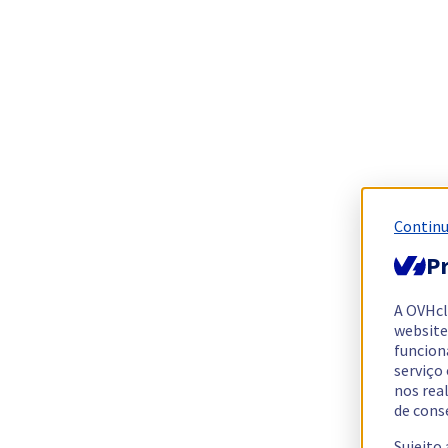
Continu
Pr
A OVHc
website
funcion
serviço
nos rea
de cons
Sujeito