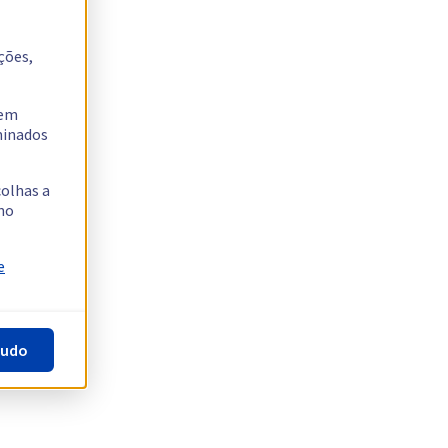
ções,
tem
rminados
colhas a
no
e
tudo