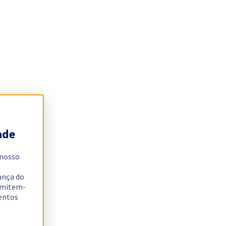
ade
 nosso
ança do
ermitem-
sentos