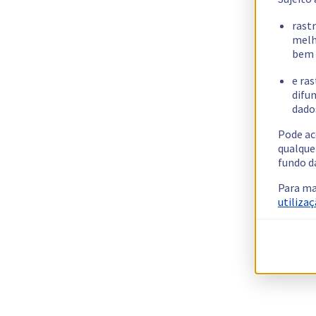
rast
melh
bem 
e ras
difun
dados
Pode ac
qualque
fundo d
Para ma
utilizaç