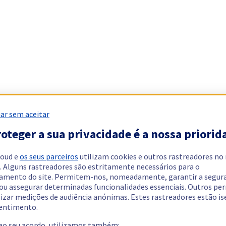
ar sem aceitar
oteger a sua privacidade é a nossa priorid
loud e
os seus parceiros
utilizam cookies e outros rastreadores no
. Alguns rastreadores são estritamente necessários para o
amento do site. Permitem-nos, nomeadamente, garantir a segur
 ou assegurar determinadas funcionalidades essenciais. Outros p
lizar medições de audiência anónimas. Estes rastreadores estão i
entimento.
 ao seu acordo, utilizamos também: