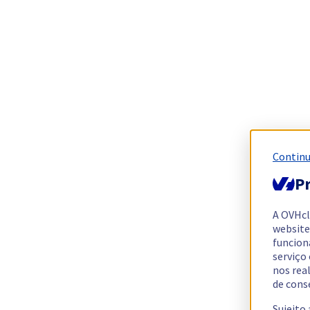
Continu
Pr
A OVHc
website
funcion
serviço
nos rea
de cons
Sujeito