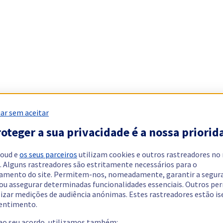
ar sem aceitar
oteger a sua privacidade é a nossa priorid
loud e
os seus parceiros
utilizam cookies e outros rastreadores no
. Alguns rastreadores são estritamente necessários para o
amento do site. Permitem-nos, nomeadamente, garantir a segur
 ou assegurar determinadas funcionalidades essenciais. Outros p
lizar medições de audiência anónimas. Estes rastreadores estão i
entimento.
 ao seu acordo, utilizamos também: