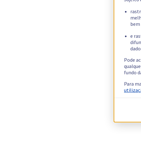
rast
melh
bem 
e ras
difun
dados
Pode ac
qualque
fundo d
Para ma
utilizaç