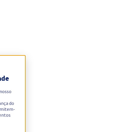
ade
 nosso
ança do
ermitem-
sentos