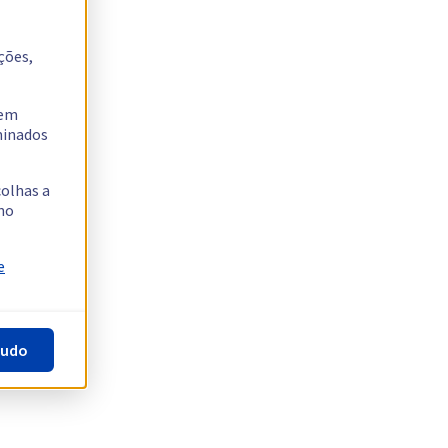
ções,
tem
rminados
colhas a
no
e
tudo