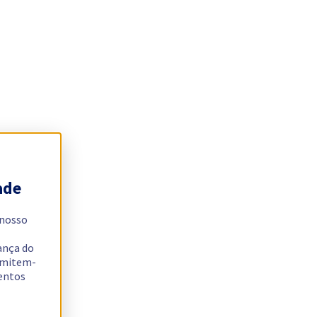
ade
 nosso
ança do
ermitem-
sentos