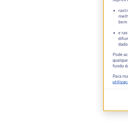
rast
melh
bem 
e ras
difun
dados
Pode ac
qualque
fundo d
Para ma
utilizaç