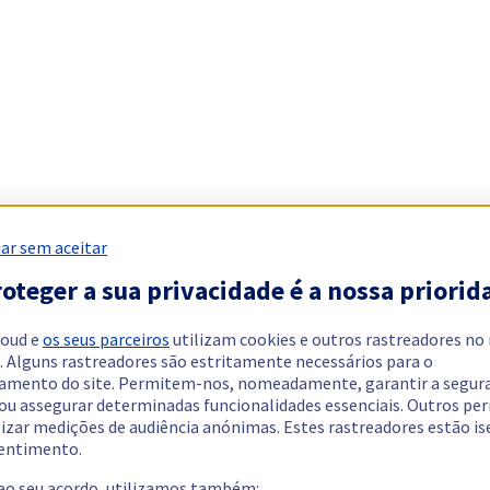
ar sem aceitar
oteger a sua privacidade é a nossa priorid
loud e
os seus parceiros
utilizam cookies e outros rastreadores no
. Alguns rastreadores são estritamente necessários para o
amento do site. Permitem-nos, nomeadamente, garantir a segur
 ou assegurar determinadas funcionalidades essenciais. Outros p
lizar medições de audiência anónimas. Estes rastreadores estão i
entimento.
 ao seu acordo, utilizamos também: