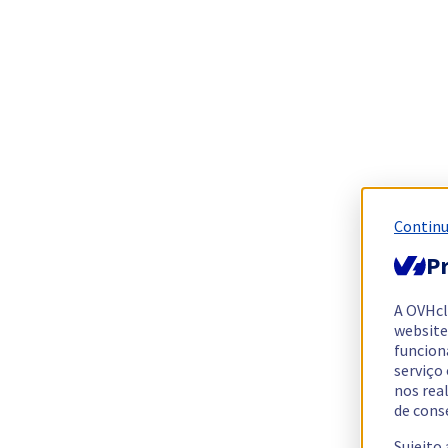
Continu
Pr
A OVHc
website
funcion
serviço
nos rea
de cons
Sujeito