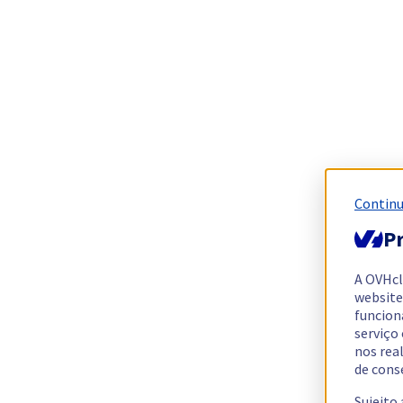
Continu
Pr
A OVHc
website
funcion
serviço
nos rea
de cons
Sujeito