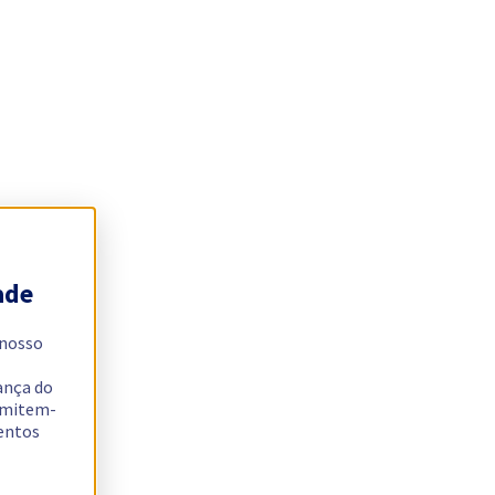
ade
 nosso
ança do
ermitem-
sentos