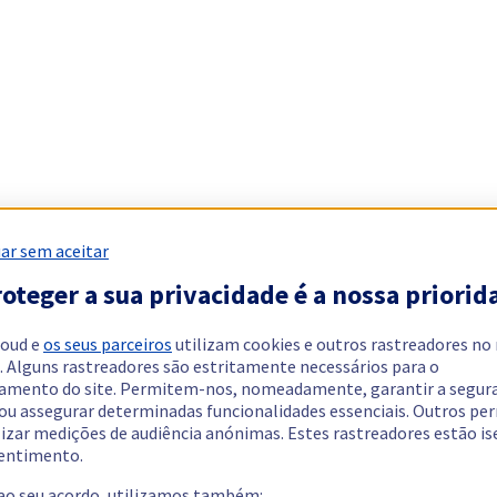
ar sem aceitar
oteger a sua privacidade é a nossa priorid
loud e
os seus parceiros
utilizam cookies e outros rastreadores no
. Alguns rastreadores são estritamente necessários para o
amento do site. Permitem-nos, nomeadamente, garantir a segur
 ou assegurar determinadas funcionalidades essenciais. Outros p
lizar medições de audiência anónimas. Estes rastreadores estão i
entimento.
 ao seu acordo, utilizamos também: