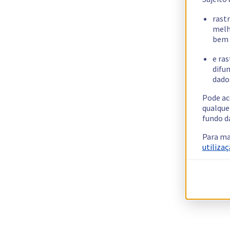
rast
melh
bem 
e ras
difun
dados
Pode ac
qualque
fundo d
Para ma
utilizaç