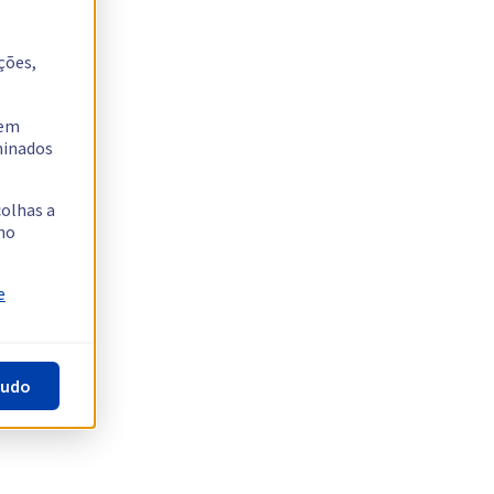
ções,
tem
rminados
colhas a
no
e
tudo