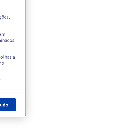
ções,
tem
rminados
colhas a
no
e
tudo