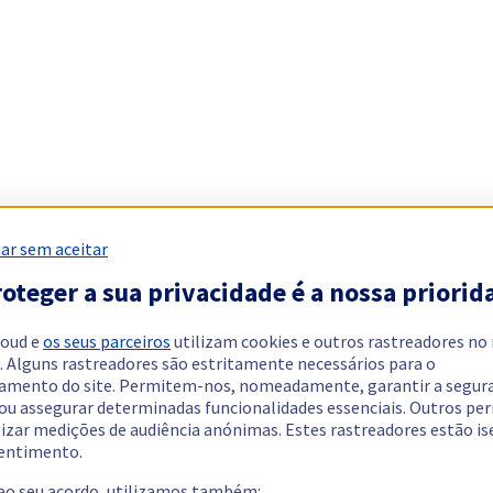
ar sem aceitar
oteger a sua privacidade é a nossa priorid
loud e
os seus parceiros
utilizam cookies e outros rastreadores no
. Alguns rastreadores são estritamente necessários para o
amento do site. Permitem-nos, nomeadamente, garantir a segur
 ou assegurar determinadas funcionalidades essenciais. Outros p
lizar medições de audiência anónimas. Estes rastreadores estão i
entimento.
 ao seu acordo, utilizamos também: