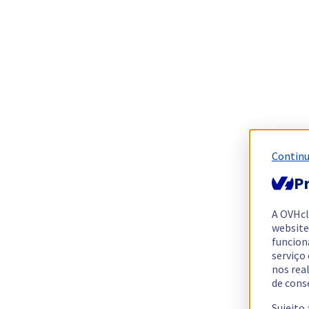
Continu
Pr
A OVHc
website
funcion
serviço
nos rea
de cons
Sujeito