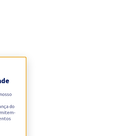
ade
 nosso
ança do
ermitem-
sentos