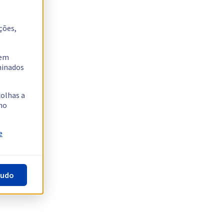
ções,
tem
rminados
colhas a
no
e
tudo