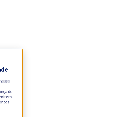
ade
 nosso
ança do
ermitem-
sentos