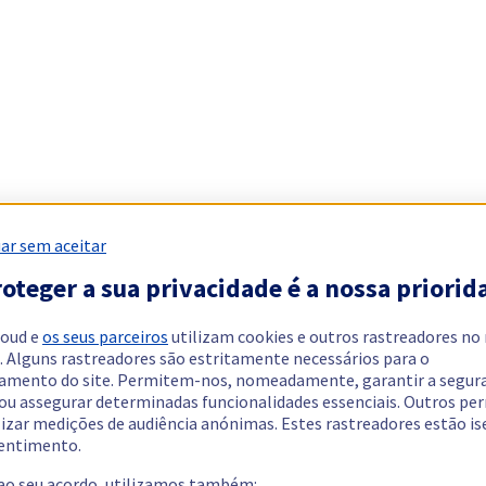
ar sem aceitar
oteger a sua privacidade é a nossa priorid
loud e
os seus parceiros
utilizam cookies e outros rastreadores no
. Alguns rastreadores são estritamente necessários para o
amento do site. Permitem-nos, nomeadamente, garantir a segur
 ou assegurar determinadas funcionalidades essenciais. Outros p
lizar medições de audiência anónimas. Estes rastreadores estão i
entimento.
 ao seu acordo, utilizamos também: