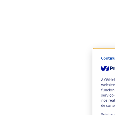
Continu
Pr
A OVHc
website
funcion
serviço
nos rea
de cons
Sujeito