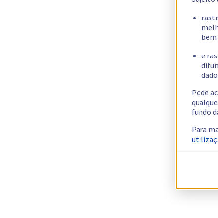
rast
melh
bem 
e ras
difun
dados
Pode ac
qualque
fundo d
Para ma
utilizaç