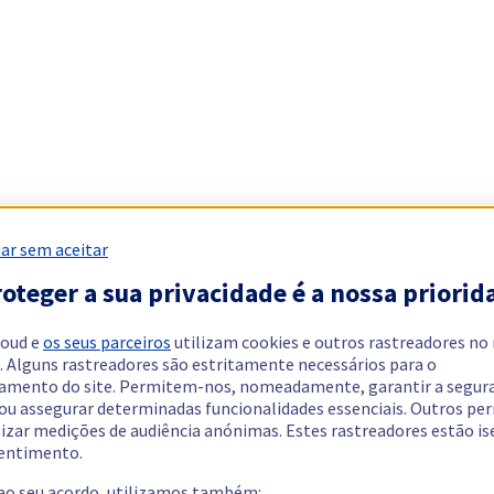
ar sem aceitar
oteger a sua privacidade é a nossa priorid
loud e
os seus parceiros
utilizam cookies e outros rastreadores no
. Alguns rastreadores são estritamente necessários para o
amento do site. Permitem-nos, nomeadamente, garantir a segur
 ou assegurar determinadas funcionalidades essenciais. Outros p
lizar medições de audiência anónimas. Estes rastreadores estão i
entimento.
 ao seu acordo, utilizamos também: