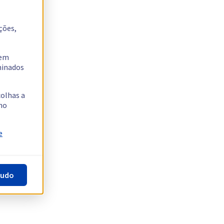
ções,
tem
rminados
colhas a
no
e
tudo