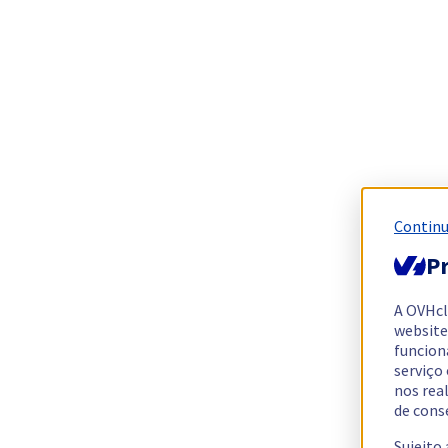
Continu
Pr
A OVHc
website
funcion
serviço
nos rea
de cons
Sujeito