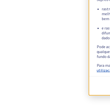
rast
melh
bem 
e ras
difun
dados
Pode ac
qualque
fundo d
Para ma
utilizaç