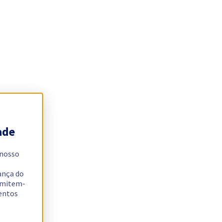
ade
 nosso
ança do
ermitem-
sentos