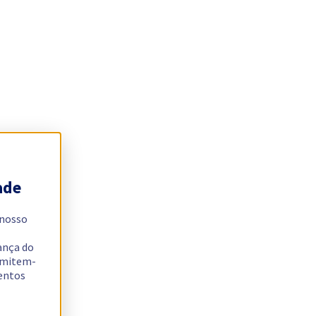
ade
 nosso
ança do
ermitem-
sentos