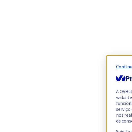
Continu
Pr
A OVHc
website
funcion
serviço
nos rea
de cons
Sujeito