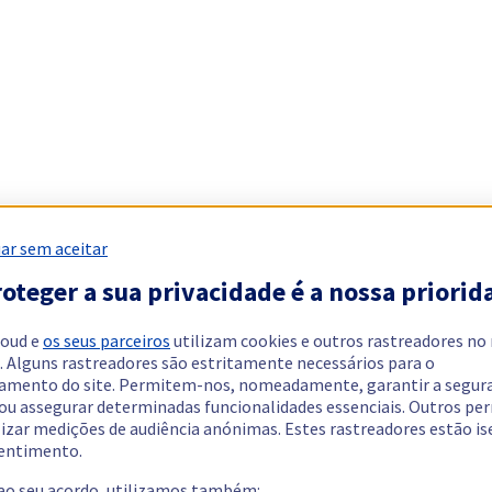
ar sem aceitar
oteger a sua privacidade é a nossa priorid
loud e
os seus parceiros
utilizam cookies e outros rastreadores no
. Alguns rastreadores são estritamente necessários para o
amento do site. Permitem-nos, nomeadamente, garantir a segur
 ou assegurar determinadas funcionalidades essenciais. Outros p
lizar medições de audiência anónimas. Estes rastreadores estão i
entimento.
 ao seu acordo, utilizamos também: