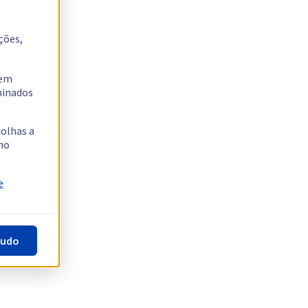
ções,
tem
rminados
colhas a
no
e
tudo