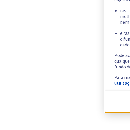
rast
melh
bem 
e ras
difun
dados
Pode ac
qualque
fundo d
Para ma
utilizaç