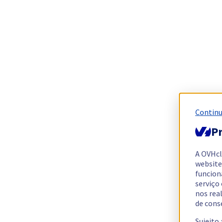
Continu
Pr
A OVHc
website
funcion
serviço
nos rea
de cons
Sujeito