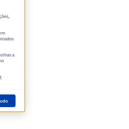
ções,
tem
rminados
colhas a
no
e
tudo