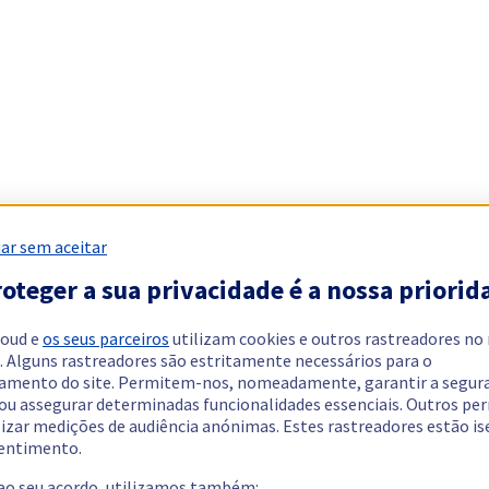
ar sem aceitar
oteger a sua privacidade é a nossa priorid
loud e
os seus parceiros
utilizam cookies e outros rastreadores no
. Alguns rastreadores são estritamente necessários para o
amento do site. Permitem-nos, nomeadamente, garantir a segur
 ou assegurar determinadas funcionalidades essenciais. Outros p
lizar medições de audiência anónimas. Estes rastreadores estão i
entimento.
 ao seu acordo, utilizamos também: