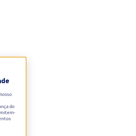
ade
 nosso
ança do
ermitem-
sentos