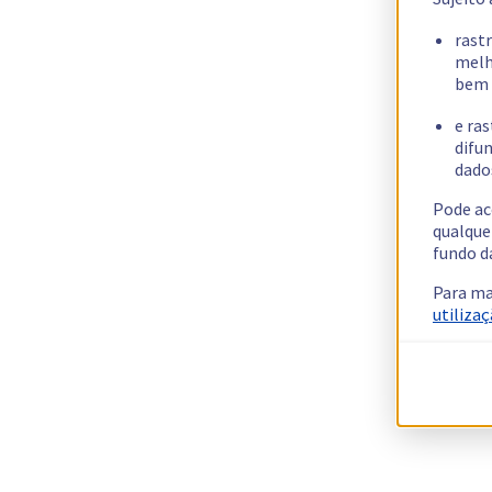
rast
melh
bem 
e ras
difun
dados
Pode ac
qualque
fundo d
Para ma
utilizaç