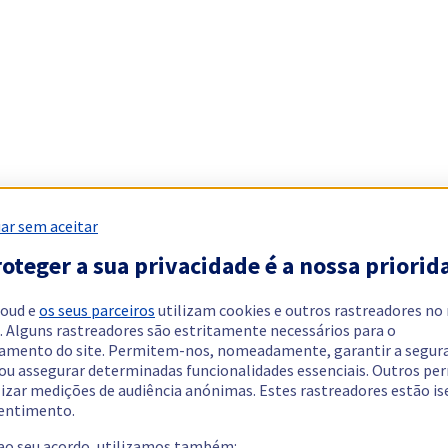
ar sem aceitar
oteger a sua privacidade é a nossa priorid
loud e
os seus parceiros
utilizam cookies e outros rastreadores no
. Alguns rastreadores são estritamente necessários para o
amento do site. Permitem-nos, nomeadamente, garantir a segur
 ou assegurar determinadas funcionalidades essenciais. Outros p
lizar medições de audiência anónimas. Estes rastreadores estão i
entimento.
 ao seu acordo, utilizamos também: