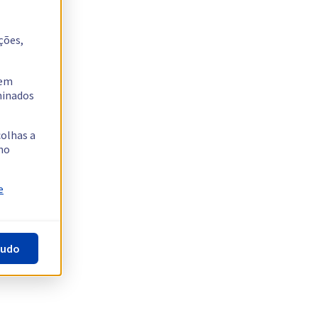
ções,
tem
rminados
colhas a
no
e
tudo