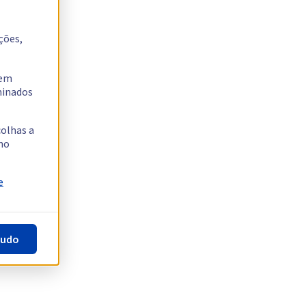
ções,
tem
rminados
colhas a
no
e
tudo