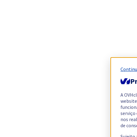
Continu
Pr
A OVHc
website
funcion
serviço
nos rea
de cons
Sujeito