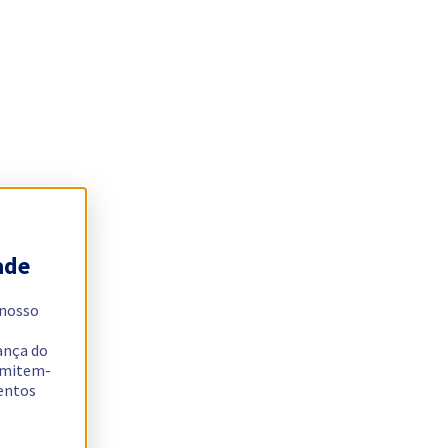
ade
 nosso
ança do
ermitem-
sentos