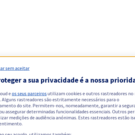
ar sem aceitar
oteger a sua privacidade é a nossa priorid
loud e
os seus parceiros
utilizam cookies e outros rastreadores no
. Alguns rastreadores são estritamente necessários para o
amento do site. Permitem-nos, nomeadamente, garantir a segur
 ou assegurar determinadas funcionalidades essenciais. Outros p
lizar medições de audiência anónimas. Estes rastreadores estão i
entimento.
 ao seu acordo, utilizamos também: