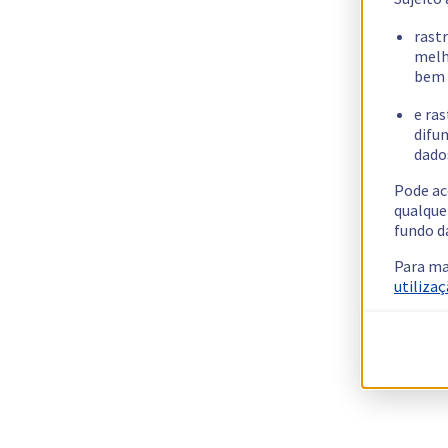
rast
melh
bem 
e ras
difun
dados
Pode ac
qualque
fundo d
Para ma
utilizaç