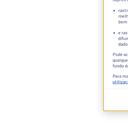
rast
melh
bem 
e ras
difun
dados
Pode ac
qualque
fundo d
Para ma
utilizaç