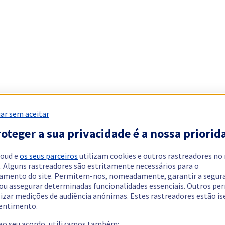
ar sem aceitar
oteger a sua privacidade é a nossa priorid
loud e
os seus parceiros
utilizam cookies e outros rastreadores no
. Alguns rastreadores são estritamente necessários para o
amento do site. Permitem-nos, nomeadamente, garantir a segur
 ou assegurar determinadas funcionalidades essenciais. Outros p
lizar medições de audiência anónimas. Estes rastreadores estão i
entimento.
 ao seu acordo, utilizamos também: