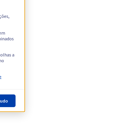
ções,
tem
rminados
colhas a
no
e
tudo