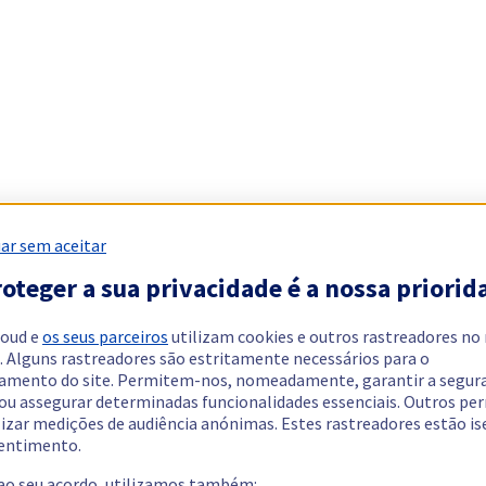
ar sem aceitar
oteger a sua privacidade é a nossa priorid
loud e
os seus parceiros
utilizam cookies e outros rastreadores no
. Alguns rastreadores são estritamente necessários para o
amento do site. Permitem-nos, nomeadamente, garantir a segur
 ou assegurar determinadas funcionalidades essenciais. Outros p
lizar medições de audiência anónimas. Estes rastreadores estão i
entimento.
 ao seu acordo, utilizamos também: