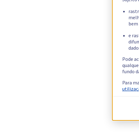
rast
melh
bem 
e ras
difun
dados
Pode ac
qualque
fundo d
Para ma
utilizaç