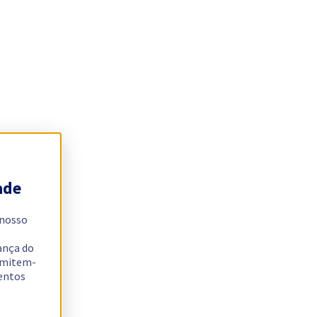
ade
 nosso
ança do
ermitem-
sentos