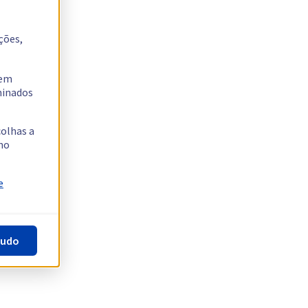
ções,
tem
rminados
colhas a
no
e
tudo