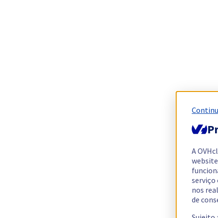
Continu
Pr
A OVHc
website
funcion
serviço
nos rea
de cons
Sujeito