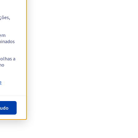
ções,
tem
rminados
colhas a
no
e
tudo