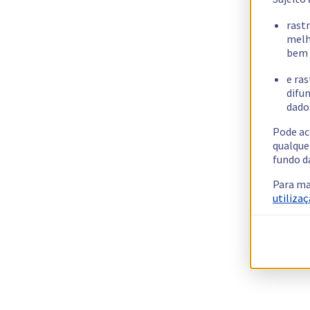
rast
melh
bem 
e ras
difun
dados
Pode ac
qualque
fundo d
Para ma
utilizaç