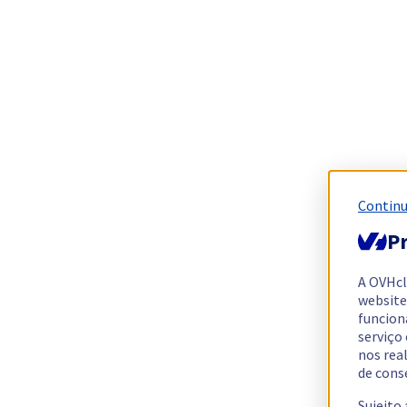
Continu
Pr
A OVHc
website
funcion
serviço
nos rea
de cons
Sujeito