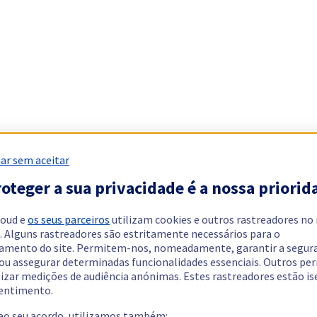
ar sem aceitar
oteger a sua privacidade é a nossa priorid
loud e
os seus parceiros
utilizam cookies e outros rastreadores no
. Alguns rastreadores são estritamente necessários para o
amento do site. Permitem-nos, nomeadamente, garantir a segur
 ou assegurar determinadas funcionalidades essenciais. Outros p
lizar medições de audiência anónimas. Estes rastreadores estão i
entimento.
 ao seu acordo, utilizamos também: