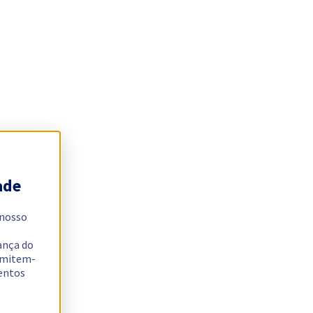
ade
 nosso
ança do
ermitem-
sentos