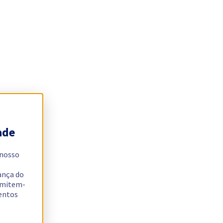
ade
 nosso
ança do
ermitem-
sentos