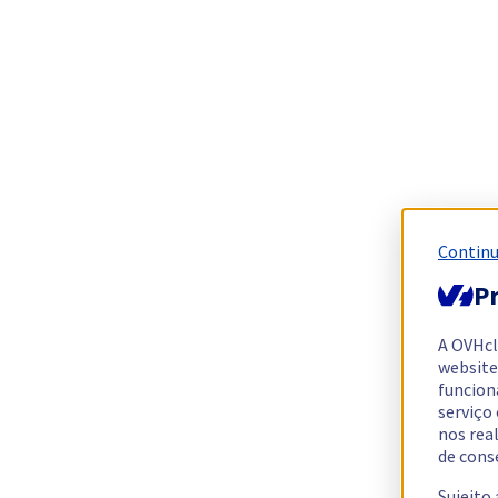
Continu
Pr
A OVHc
website
funcion
serviço
nos rea
de cons
Sujeito