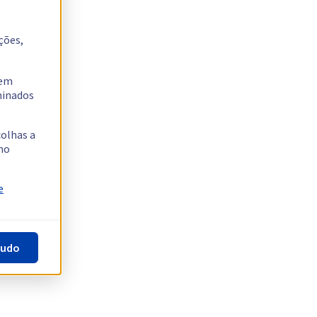
ções,
tem
rminados
colhas a
no
e
tudo