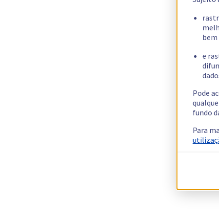
rast
melh
bem 
e ras
difun
dados
Pode ac
qualque
fundo d
Para ma
utilizaç