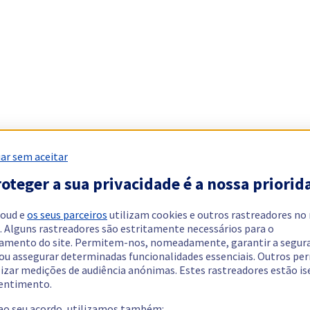
ar sem aceitar
oteger a sua privacidade é a nossa priorid
loud e
os seus parceiros
utilizam cookies e outros rastreadores no
. Alguns rastreadores são estritamente necessários para o
amento do site. Permitem-nos, nomeadamente, garantir a segur
 ou assegurar determinadas funcionalidades essenciais. Outros p
lizar medições de audiência anónimas. Estes rastreadores estão i
entimento.
 ao seu acordo, utilizamos também: