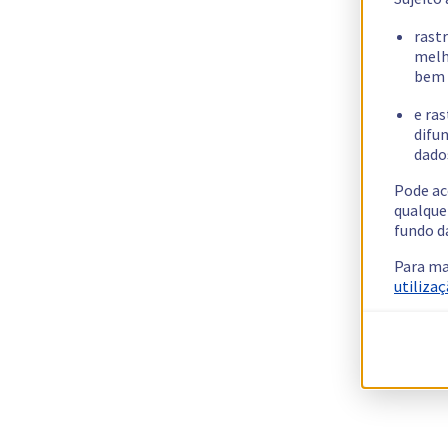
rast
melh
bem 
e ras
difun
dados
Pode ac
qualque
fundo d
Para ma
utilizaç