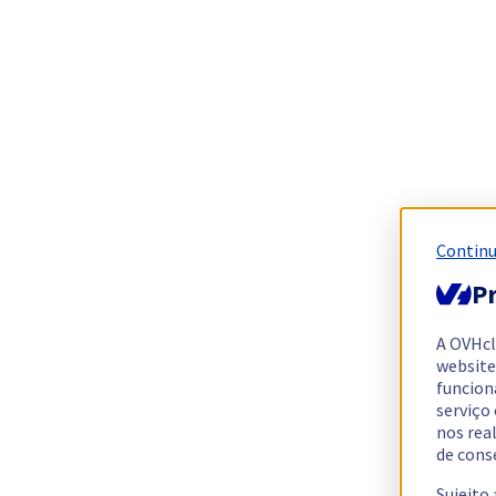
Continu
Pr
A OVHc
website
funcion
serviço
nos rea
de cons
Sujeito