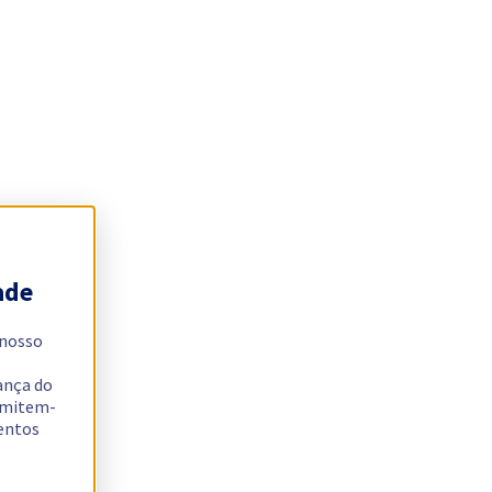
ade
 nosso
ança do
ermitem-
sentos