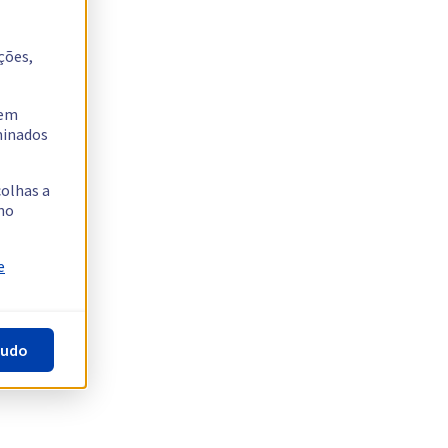
ções,
tem
rminados
colhas a
no
e
tudo