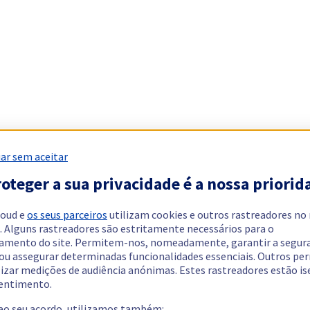
ar sem aceitar
oteger a sua privacidade é a nossa priorid
loud e
os seus parceiros
utilizam cookies e outros rastreadores no
. Alguns rastreadores são estritamente necessários para o
amento do site. Permitem-nos, nomeadamente, garantir a segur
 ou assegurar determinadas funcionalidades essenciais. Outros p
lizar medições de audiência anónimas. Estes rastreadores estão i
entimento.
 ao seu acordo, utilizamos também: