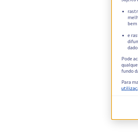
rast
melh
bem 
e ras
difun
dados
Pode ac
qualque
fundo d
Para ma
utilizaç