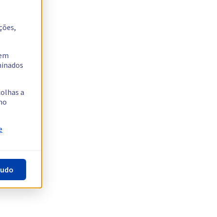
ções,
tem
rminados
colhas a
no
e
tudo