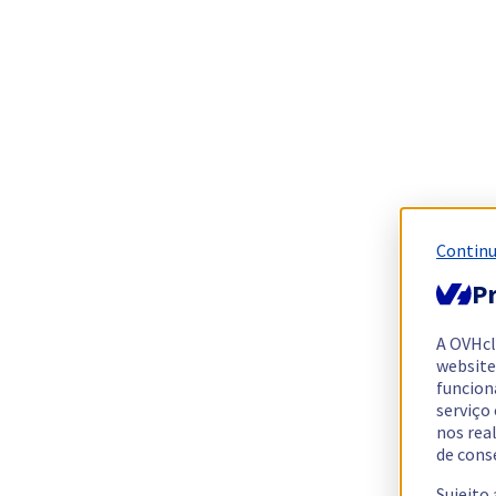
Continu
Pr
A OVHc
website
funcion
serviço
nos rea
de cons
Sujeito