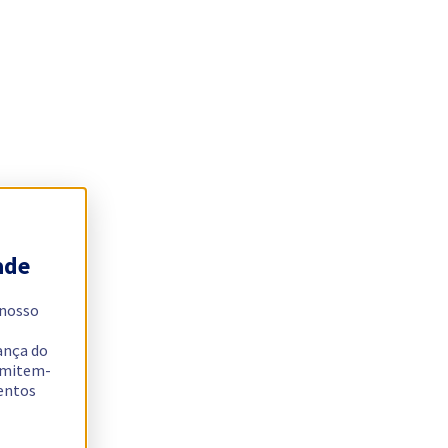
ade
 nosso
ança do
ermitem-
sentos