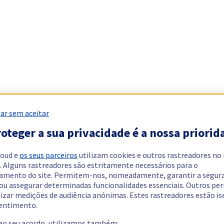
ar sem aceitar
oteger a sua privacidade é a nossa priorid
loud e
os seus parceiros
utilizam cookies e outros rastreadores no
. Alguns rastreadores são estritamente necessários para o
amento do site. Permitem-nos, nomeadamente, garantir a segur
 ou assegurar determinadas funcionalidades essenciais. Outros p
lizar medições de audiência anónimas. Estes rastreadores estão i
entimento.
 ao seu acordo, utilizamos também: