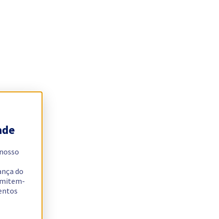
ade
 nosso
ança do
ermitem-
sentos