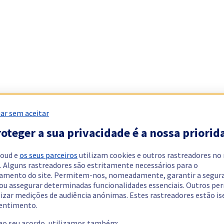
ar sem aceitar
oteger a sua privacidade é a nossa priorid
loud e
os seus parceiros
utilizam cookies e outros rastreadores no
. Alguns rastreadores são estritamente necessários para o
amento do site. Permitem-nos, nomeadamente, garantir a segur
 ou assegurar determinadas funcionalidades essenciais. Outros p
lizar medições de audiência anónimas. Estes rastreadores estão i
entimento.
 ao seu acordo, utilizamos também: