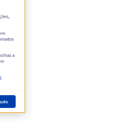
ções,
tem
rminados
colhas a
no
e
tudo