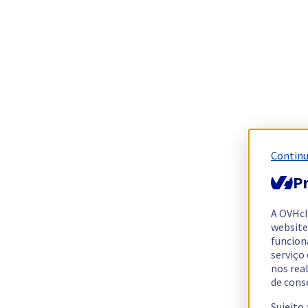
Continu
Pr
A OVHc
website
funcion
serviço
nos rea
de cons
Sujeito