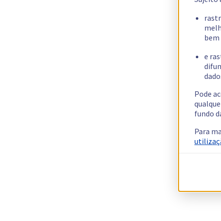
rast
melh
bem 
e ras
difun
dados
Pode ac
qualque
fundo d
Para ma
utilizaç