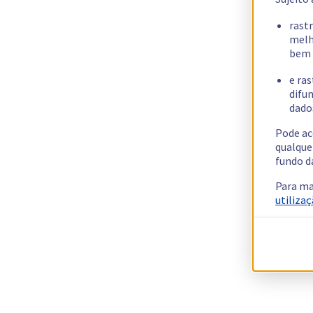
rast
melh
bem 
e ras
difun
dados
Pode ac
qualque
fundo d
Para ma
utilizaç