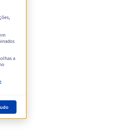
ções,
tem
rminados
colhas a
no
e
tudo