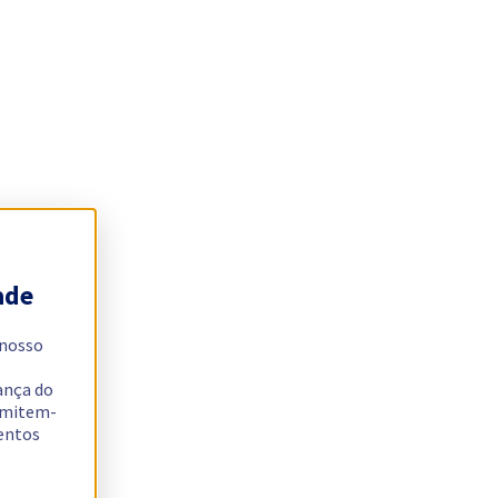
ade
 nosso
ança do
ermitem-
sentos