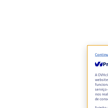
Continu
Pr
A OVHc
website
funcion
serviço
nos rea
de cons
Sujeito