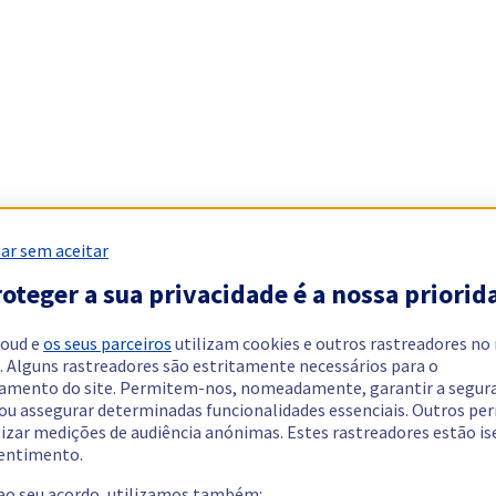
ar sem aceitar
oteger a sua privacidade é a nossa priorid
loud e
os seus parceiros
utilizam cookies e outros rastreadores no
. Alguns rastreadores são estritamente necessários para o
amento do site. Permitem-nos, nomeadamente, garantir a segur
 ou assegurar determinadas funcionalidades essenciais. Outros p
lizar medições de audiência anónimas. Estes rastreadores estão i
entimento.
 ao seu acordo, utilizamos também: