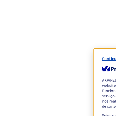
Continu
Pr
A OVHc
website
funcion
serviço
nos rea
de cons
Sujeito