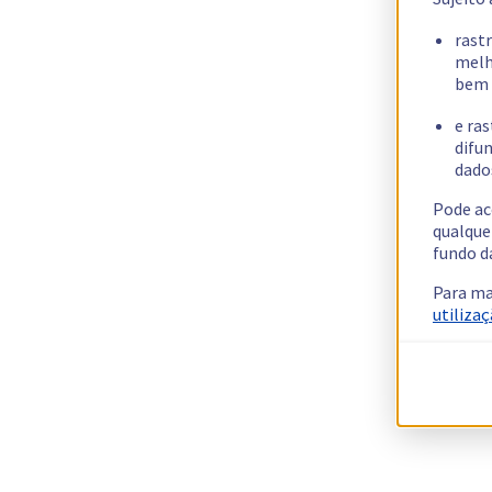
rast
melh
bem 
e ras
difun
dados
Pode ac
qualque
fundo d
Para ma
utilizaç