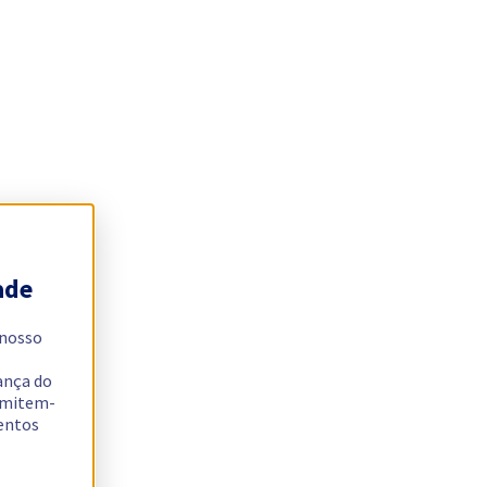
ade
 nosso
ança do
ermitem-
sentos