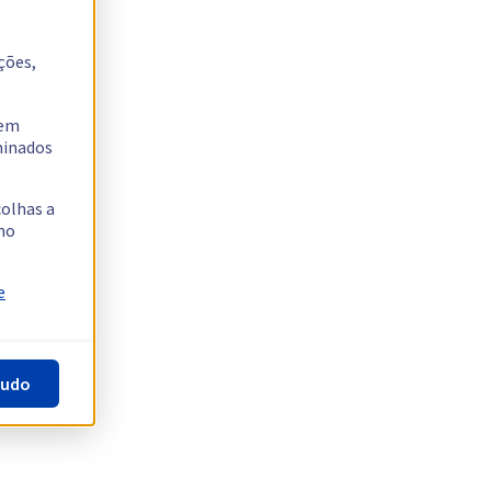
ções,
tem
rminados
colhas a
no
e
tudo