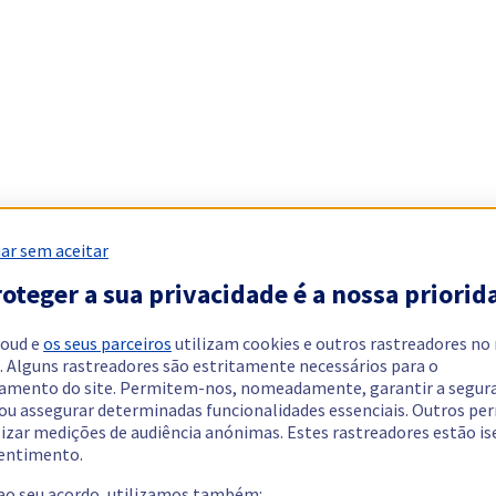
ar sem aceitar
oteger a sua privacidade é a nossa priorid
loud e
os seus parceiros
utilizam cookies e outros rastreadores no
. Alguns rastreadores são estritamente necessários para o
amento do site. Permitem-nos, nomeadamente, garantir a segur
 ou assegurar determinadas funcionalidades essenciais. Outros p
lizar medições de audiência anónimas. Estes rastreadores estão i
entimento.
 ao seu acordo, utilizamos também: