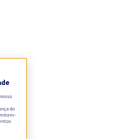
ade
 nosso
ança do
ermitem-
sentos