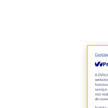
Continu
Pr
A OVHc
website
funcion
serviço
nos rea
de cons
Sujeito