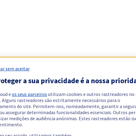
ar sem aceitar
oteger a sua privacidade é a nossa priorid
loud e
os seus parceiros
utilizam cookies e outros rastreadores no
. Alguns rastreadores são estritamente necessários para o
amento do site. Permitem-nos, nomeadamente, garantir a segur
 ou assegurar determinadas funcionalidades essenciais. Outros p
lizar medições de audiência anónimas. Estes rastreadores estão i
entimento.
 ao seu acordo, utilizamos também: