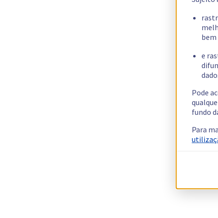
rast
melh
bem 
e ras
difun
dados
Pode ac
qualque
fundo d
Para ma
utilizaç