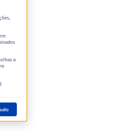
ções,
tem
rminados
colhas a
no
e
tudo