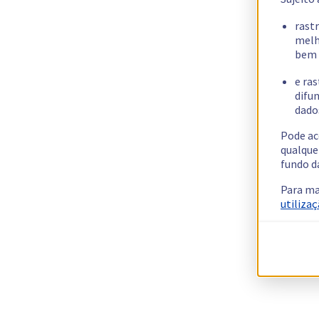
rast
melh
bem 
e ras
difun
dados
Pode ac
qualque
fundo d
Para ma
utilizaç