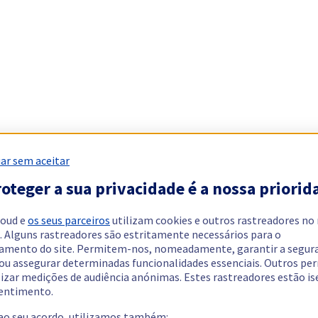
ar sem aceitar
oteger a sua privacidade é a nossa priorid
loud e
os seus parceiros
utilizam cookies e outros rastreadores no
. Alguns rastreadores são estritamente necessários para o
amento do site. Permitem-nos, nomeadamente, garantir a segur
 ou assegurar determinadas funcionalidades essenciais. Outros p
lizar medições de audiência anónimas. Estes rastreadores estão i
entimento.
 ao seu acordo, utilizamos também: