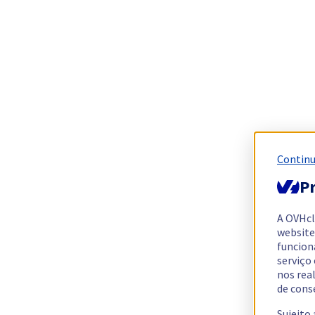
Continu
Pr
A OVHc
website
funcion
serviço
nos rea
de cons
Sujeito