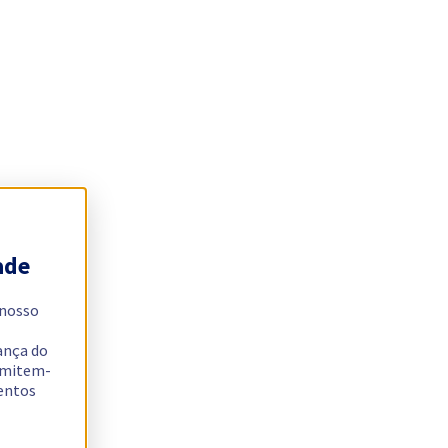
ade
 nosso
ança do
ermitem-
sentos