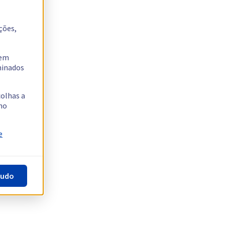
ções,
tem
rminados
colhas a
no
e
tudo