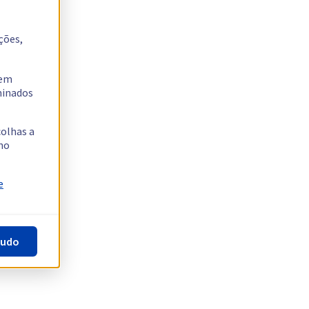
ções,
tem
rminados
colhas a
no
e
tudo