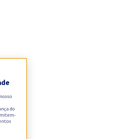
ade
 nosso
ança do
ermitem-
sentos