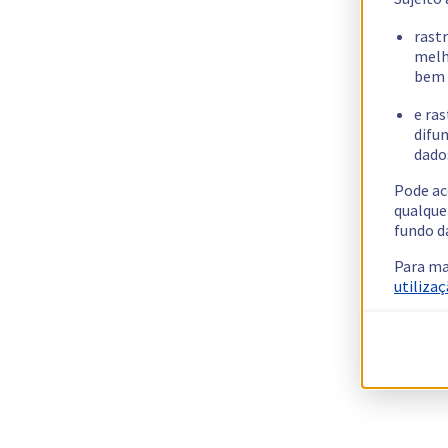
rast
melh
bem 
e ras
difun
dados
Pode ac
qualque
fundo d
Para ma
utilizaç