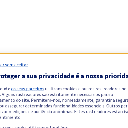
ar sem aceitar
oteger a sua privacidade é a nossa priorid
loud e
os seus parceiros
utilizam cookies e outros rastreadores no
. Alguns rastreadores são estritamente necessários para o
amento do site. Permitem-nos, nomeadamente, garantir a segur
 ou assegurar determinadas funcionalidades essenciais. Outros p
lizar medições de audiência anónimas. Estes rastreadores estão i
entimento.
 ao seu acordo, utilizamos também: