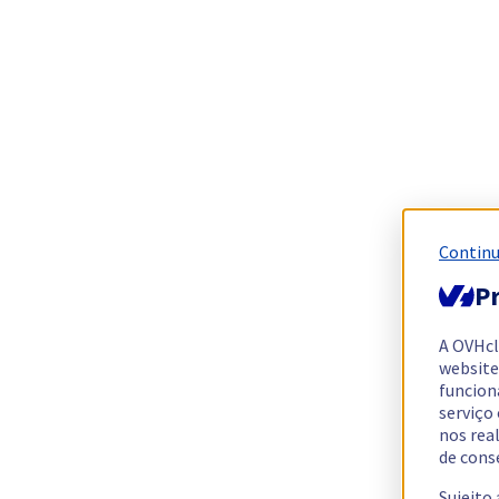
Continu
Pr
A OVHc
website
funcion
serviço
nos rea
de cons
Sujeito