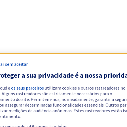
ar sem aceitar
oteger a sua privacidade é a nossa priorid
loud e
os seus parceiros
utilizam cookies e outros rastreadores no
. Alguns rastreadores são estritamente necessários para o
amento do site. Permitem-nos, nomeadamente, garantir a segur
 ou assegurar determinadas funcionalidades essenciais. Outros p
lizar medições de audiência anónimas. Estes rastreadores estão i
entimento.
 ao seu acordo, utilizamos também: