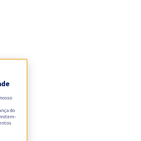
ade
 nosso
ança do
ermitem-
sentos