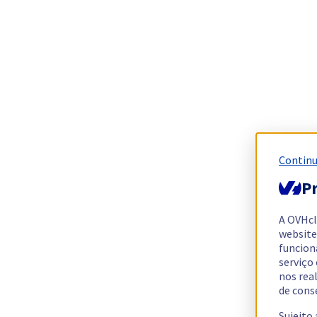
Continu
Pr
A OVHc
website
funcion
serviço
nos rea
de cons
Sujeito