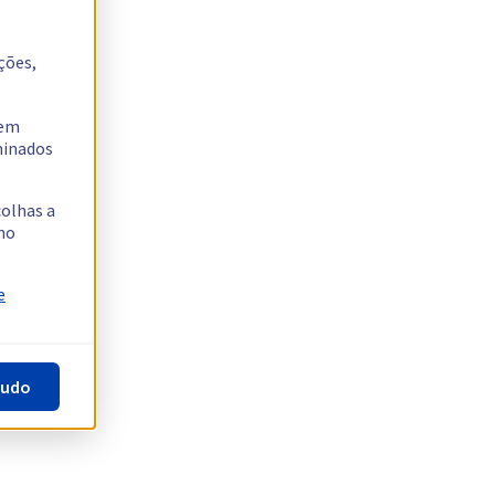
ções,
tem
rminados
colhas a
no
e
tudo