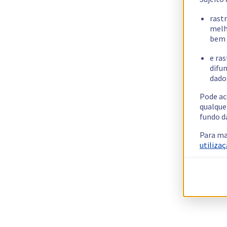
rast
melh
bem 
e ras
difun
dados
Pode ac
qualque
fundo d
Para ma
utilizaç