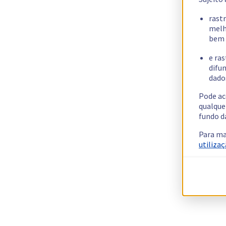
rast
melh
bem 
e ras
difun
dados
Pode ac
qualque
fundo d
Para ma
utilizaç