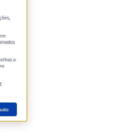
ções,
tem
rminados
colhas a
no
e
tudo