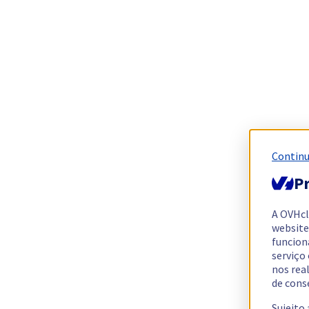
Continu
Pr
A OVHc
website
funcion
serviço
nos rea
de cons
Sujeito