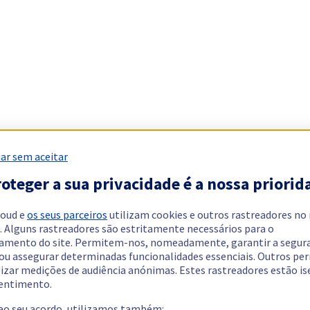
ar sem aceitar
oteger a sua privacidade é a nossa priorid
loud e
os seus parceiros
utilizam cookies e outros rastreadores no
. Alguns rastreadores são estritamente necessários para o
amento do site. Permitem-nos, nomeadamente, garantir a segur
 ou assegurar determinadas funcionalidades essenciais. Outros p
lizar medições de audiência anónimas. Estes rastreadores estão i
entimento.
 ao seu acordo, utilizamos também: