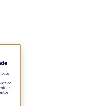
ade
 nosso
ança do
ermitem-
sentos