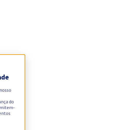
ade
 nosso
ança do
ermitem-
sentos