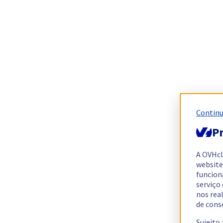
Continu
Pr
A OVHc
website
funcion
serviço
nos rea
de cons
Sujeito