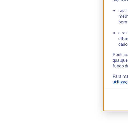
rast
melh
bem 
e ras
difun
dados
Pode ac
qualque
fundo d
Para ma
utilizaç