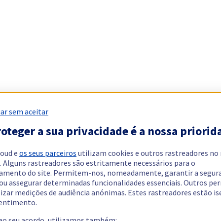
ar sem aceitar
oteger a sua privacidade é a nossa priorid
loud e
os seus parceiros
utilizam cookies e outros rastreadores no
. Alguns rastreadores são estritamente necessários para o
amento do site. Permitem-nos, nomeadamente, garantir a segur
 ou assegurar determinadas funcionalidades essenciais. Outros p
lizar medições de audiência anónimas. Estes rastreadores estão i
entimento.
 ao seu acordo, utilizamos também: