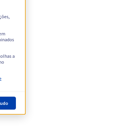
ções,
tem
rminados
colhas a
no
e
tudo