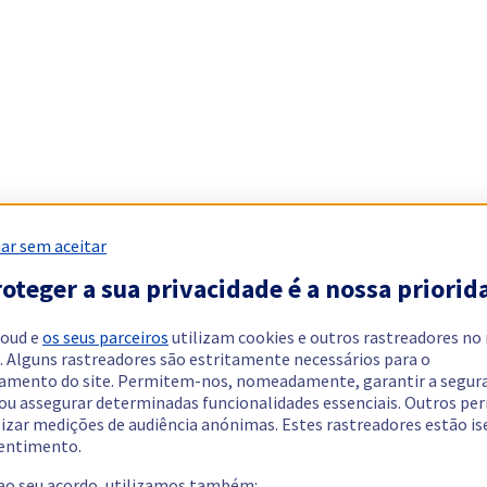
ar sem aceitar
oteger a sua privacidade é a nossa priorid
loud e
os seus parceiros
utilizam cookies e outros rastreadores no
. Alguns rastreadores são estritamente necessários para o
amento do site. Permitem-nos, nomeadamente, garantir a segur
 ou assegurar determinadas funcionalidades essenciais. Outros p
lizar medições de audiência anónimas. Estes rastreadores estão i
entimento.
 ao seu acordo, utilizamos também: