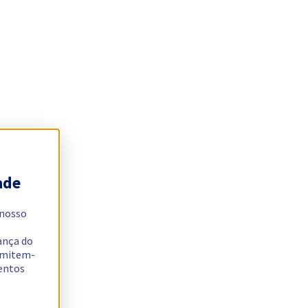
ade
 nosso
ança do
ermitem-
sentos