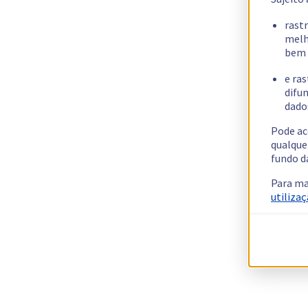
rast
melh
bem 
e ras
difun
dados
Pode ac
qualque
fundo d
Para ma
utilizaç