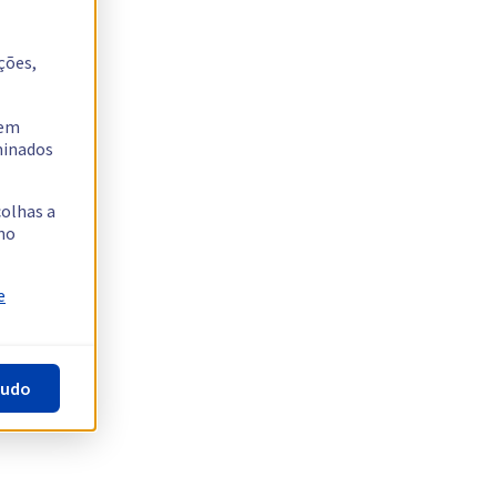
ções,
tem
rminados
colhas a
no
e
tudo