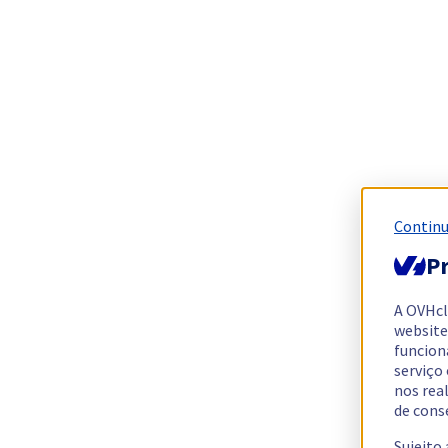
Continu
Pr
A OVHc
website
funcion
serviço
nos rea
de cons
Sujeito