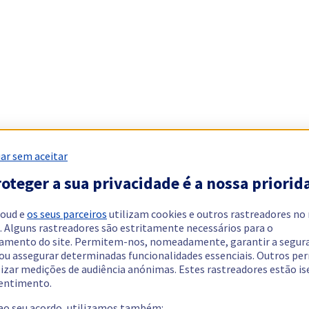
ar sem aceitar
oteger a sua privacidade é a nossa priorid
loud e
os seus parceiros
utilizam cookies e outros rastreadores no
. Alguns rastreadores são estritamente necessários para o
amento do site. Permitem-nos, nomeadamente, garantir a segur
 ou assegurar determinadas funcionalidades essenciais. Outros p
lizar medições de audiência anónimas. Estes rastreadores estão i
entimento.
 ao seu acordo, utilizamos também: