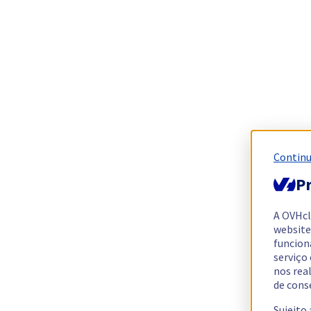
Continu
Pr
A OVHc
website
funcion
serviço
nos rea
de cons
Sujeito