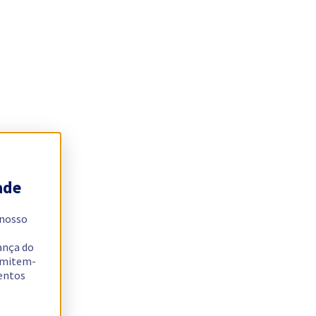
ade
 nosso
ança do
ermitem-
sentos