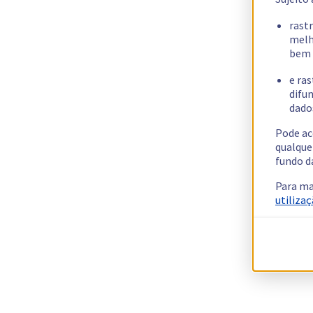
rast
melh
bem 
e ras
difun
dados
Pode ac
qualque
fundo d
Para ma
utilizaç