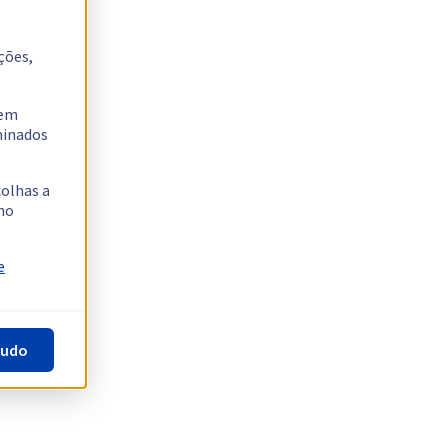
ções,
tem
rminados
colhas a
no
e
tudo