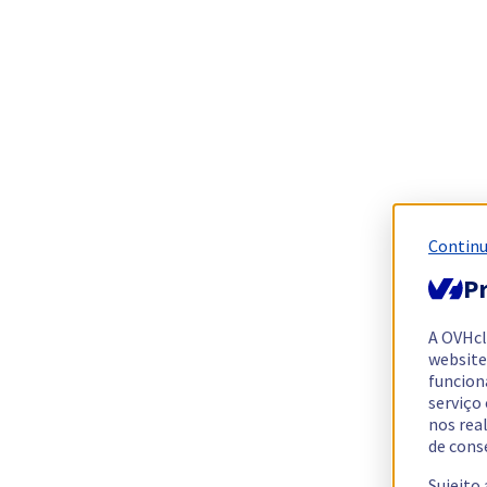
Continu
Pr
A OVHc
website
funcion
serviço
nos rea
de cons
Sujeito