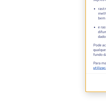
rast
melh
bem 
e ras
difun
dados
Pode ac
qualque
fundo d
Para ma
utilizaç