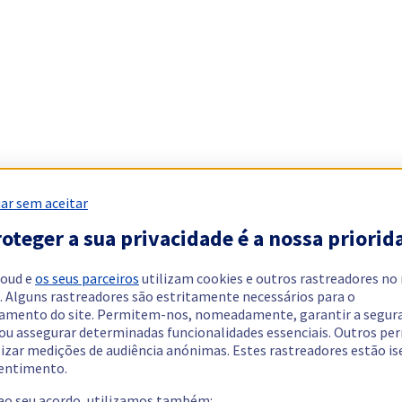
ar sem aceitar
oteger a sua privacidade é a nossa priorid
loud e
os seus parceiros
utilizam cookies e outros rastreadores no
. Alguns rastreadores são estritamente necessários para o
amento do site. Permitem-nos, nomeadamente, garantir a segur
 ou assegurar determinadas funcionalidades essenciais. Outros p
lizar medições de audiência anónimas. Estes rastreadores estão i
entimento.
 ao seu acordo, utilizamos também: