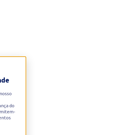
ade
 nosso
ança do
ermitem-
sentos