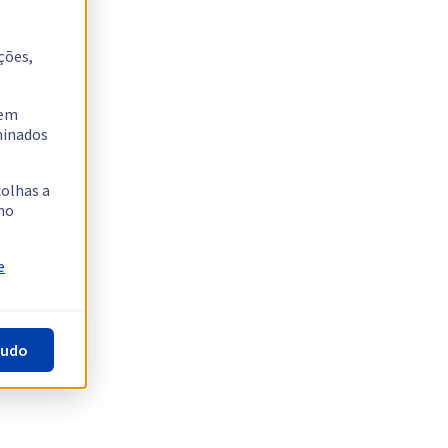
ções,
tem
rminados
colhas a
no
e
tudo