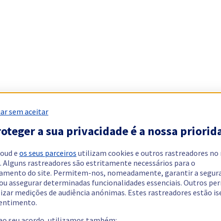
ar sem aceitar
oteger a sua privacidade é a nossa priorid
loud e
os seus parceiros
utilizam cookies e outros rastreadores no
. Alguns rastreadores são estritamente necessários para o
amento do site. Permitem-nos, nomeadamente, garantir a segur
 ou assegurar determinadas funcionalidades essenciais. Outros p
lizar medições de audiência anónimas. Estes rastreadores estão i
entimento.
 ao seu acordo, utilizamos também: