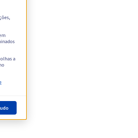
ções,
tem
rminados
colhas a
no
e
tudo