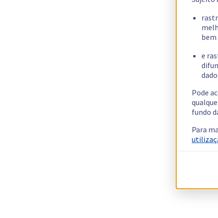
rast
melh
bem 
e ras
difun
dados
Pode ac
qualque
fundo d
Para ma
utilizaç