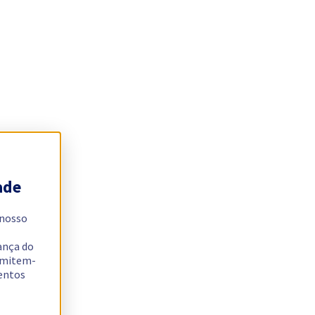
ade
 nosso
ança do
ermitem-
sentos