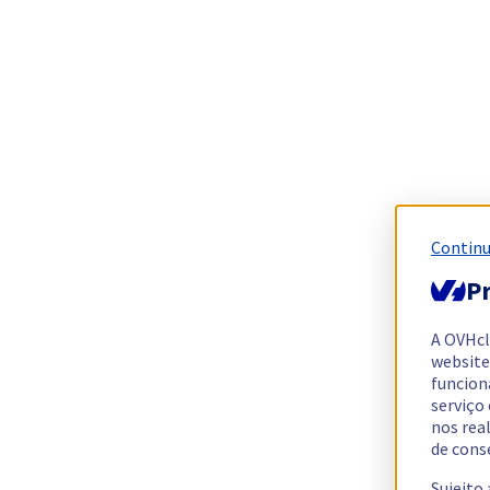
Continu
Pr
A OVHc
website
funcion
serviço
nos rea
de cons
Sujeito