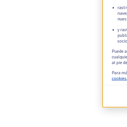
rast
nave
nues
y ras
publi
socio
Puede a
cualqui
al pie d
Para má
cookies