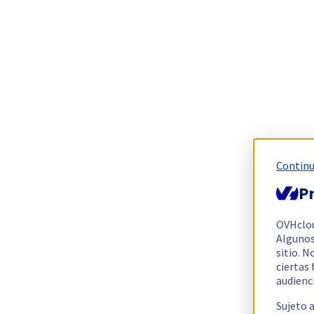
Continu
Pr
OVHclo
Algunos
sitio. N
ciertas
audienc
Sujeto 