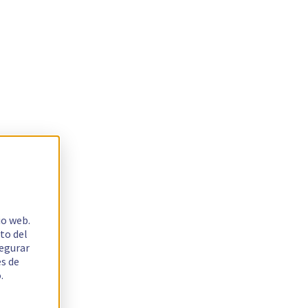
io web.
to del
segurar
es de
.