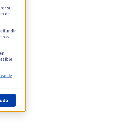
rar su
to de
 difundir
stros
 en
cesible
 uso de
todo