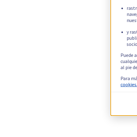
rast
nave
nues
y ras
publi
socio
Puede a
cualqui
al pie d
Para má
cookies