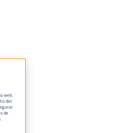
io web.
to del
segurar
es de
.