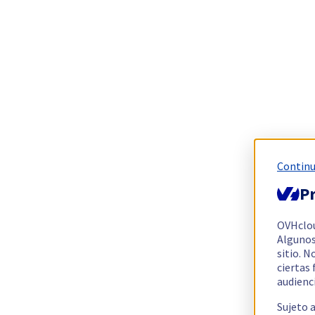
Continu
Pr
OVHclo
Algunos
sitio. N
ciertas
audienc
Sujeto 