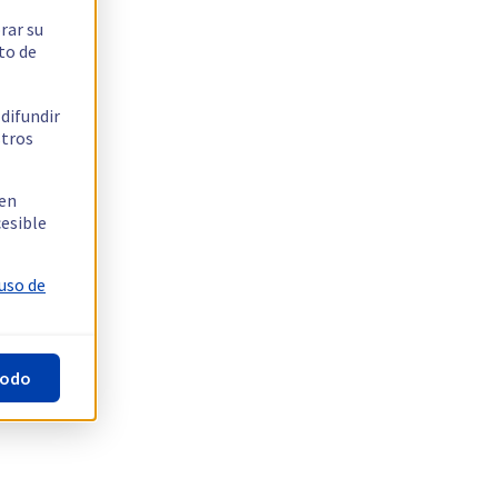
rar su
to de
 difundir
stros
 en
cesible
 uso de
todo