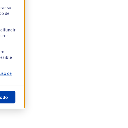
rar su
to de
 difundir
stros
 en
cesible
 uso de
todo