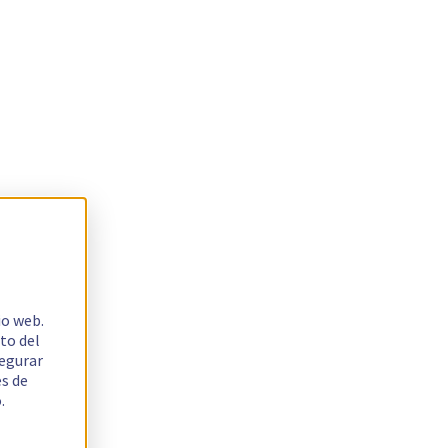
io web.
to del
segurar
es de
.