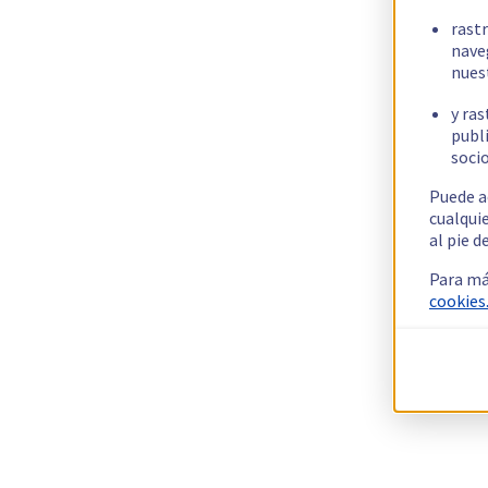
rast
nave
nues
y ras
publi
socio
Puede a
cualqui
al pie d
Para má
cookies