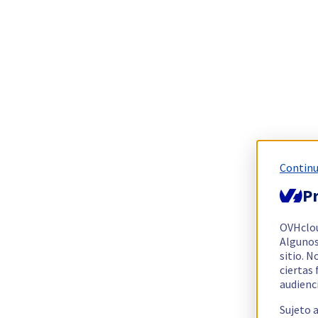
Continu
Pr
OVHclo
Algunos
sitio. N
ciertas
audienc
Sujeto 