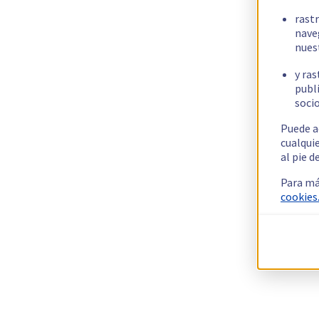
rast
nave
nues
y ras
publi
socio
Puede a
cualqui
al pie d
Para má
cookies