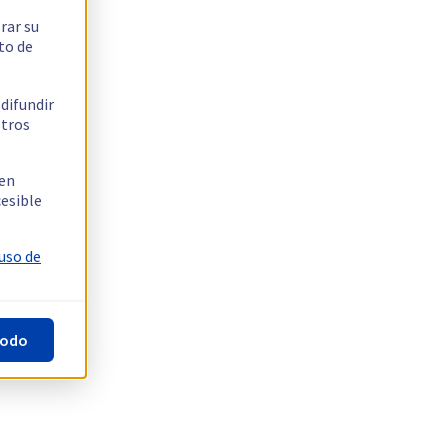
rar su
to de
 difundir
stros
 en
cesible
 uso de
todo