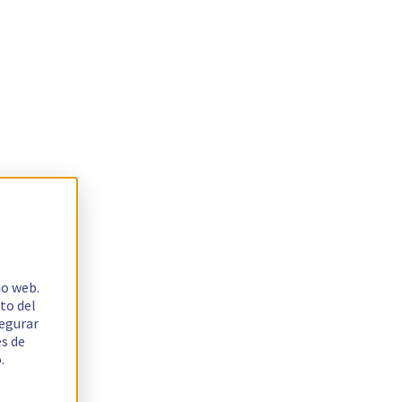
io web.
to del
segurar
es de
.