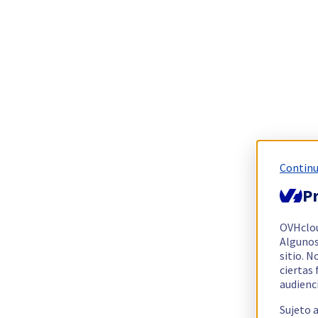
Continu
Pr
OVHclo
Algunos
sitio. N
ciertas
audienc
Sujeto 