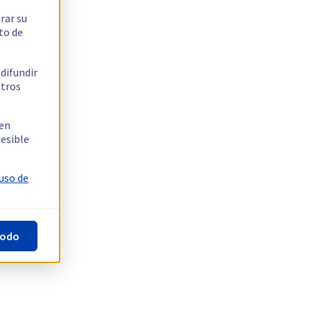
rar su
to de
 difundir
stros
 en
cesible
 uso de
todo