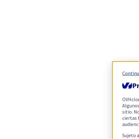
Continu
Pr
OVHclo
Algunos
sitio. N
ciertas
audienc
Sujeto 