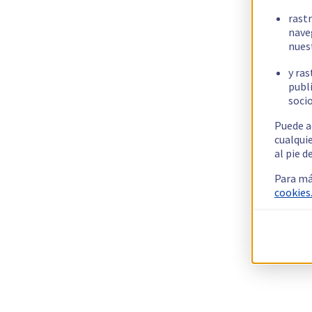
rast
nave
nues
y ras
publi
socio
Puede a
cualqui
al pie d
Para má
cookies