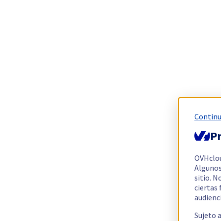
Continu
Pr
OVHclo
Algunos
sitio. N
ciertas
audienc
Sujeto 