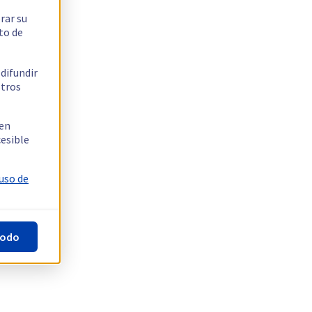
rar su
to de
 difundir
stros
 en
cesible
 uso de
todo