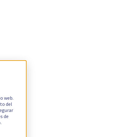
io web.
to del
segurar
es de
.