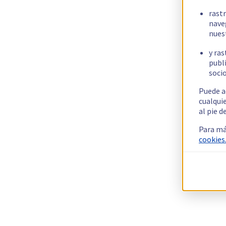
rast
nave
nues
y ras
publi
socio
Puede a
cualqui
al pie d
Para má
cookies