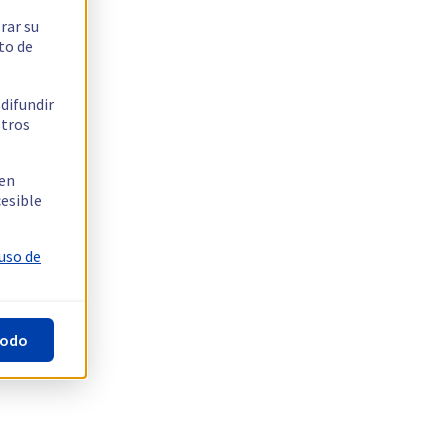
rar su
to de
 difundir
stros
 en
cesible
 uso de
todo