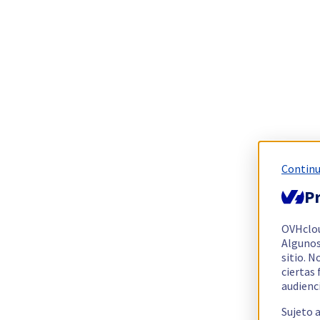
Continu
Pr
OVHclo
Algunos
sitio. N
ciertas
audienc
Sujeto 