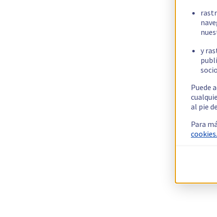
rast
nave
nues
y ras
publi
socio
Puede a
cualqui
al pie d
Para má
cookies