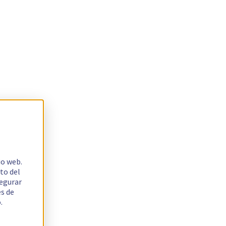
io web.
to del
segurar
es de
.